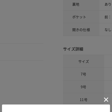
裏地
あり
ポケット
前：
開きの仕様
なし
サイズ詳細
サイズ
7号
9号
11号