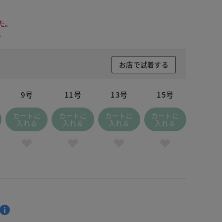
た。
。
お店で試着する
9号
11号
13号
15号
カートに
カートに
カートに
カートに
入れる
入れる
入れる
入れる
 ブラック