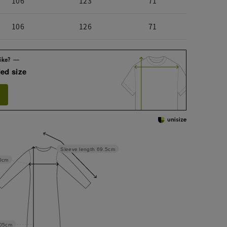
106
123
71
106
126
71
ed size
Sleeve length
69.5cm
0cm
05cm