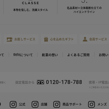
名品素材×立体裁断仕立ての
本物を愉しむ、洗練スタイル
ハイエンドライン
お直しサービス
心を込めたギフト
会員サービス
いて
fitfitについて
創業の想い
よくあるご質問
お問い
0120-178-788
固定電話から
携帯・IP電
等除く
※ご申告をいただけれ
公式
店舗
商品サポート
メンズ