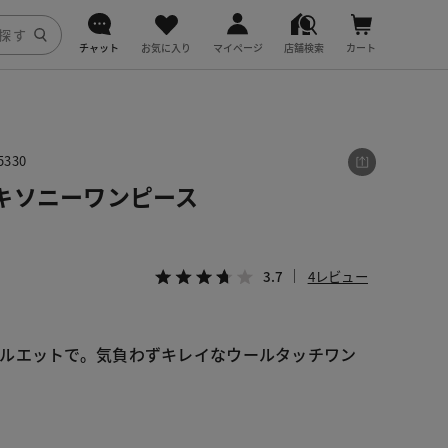
チャット
お気に入り
マイページ
店舗検索
カート
DoCLASSE
j.
330
キソニーワンピース
fitfit
3.7
4レビュー
ルエットで。気負わずキレイなウールタッチワン