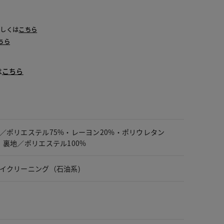
詳しくは
こちら
ちら
は
こちら
／ポリエステル75%・レーヨン20%・ポリウレタン
、裏地／ポリエステル100%
イクリーニング（石油系)