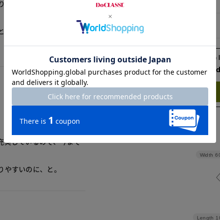
13号
とりがあり、生地はしっかり
。仕事用に着ています。た
15号
とです。後ろにファスナー
Check the recommend
Try this item on
充実しているので、今まで
Width
6
りやすいのに、と。
Length
1