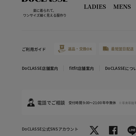
LADIES
MENS
楽に着られて、
ワンサイズ細く見える服作り
ご利用ガイド
返品・交換OK
最短翌日配送
DoCLASSE店舗案内
fitfit店舗案内
DoCLASSEにつ
電話でご相談
受付時間 9:00～21:00 年中無休
※年末年始
DoCLASSE
公式SNSアカウント