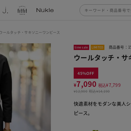
ウールタッチ・サキソニーワンピース
商品番号：15
time sale
LIMITED
ウールタッチ・サ
45
7,090
¥
¥
7,799
税込
¥
12,900
税込
¥14,190
快適素材をモダンな美人シ
ピース。