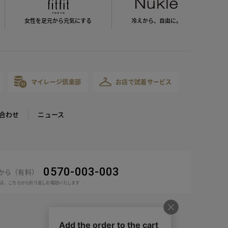
女性を足元から
元気にする
冷えから、
自由に。
マイレージ倶楽部
お店で試着サービス
合わせ
ニュース
0570-003-003
話から（有料）
ば、こちらから折り返しお電話いたします