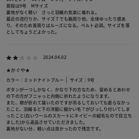
普段は9号 Mサイズ
裏地がなく軽い さっと羽織れ気楽に着れる。
最近の流行りか、サイズ７でも腕周り他、全体ゆったり感あ
り、そのため首周りはルーズになる。ベルト必須。サイズを落
としてちょうどよかった。
2024.04.02
★かぐや★
カラー：ミッドナイトブルー
サイズ：9号
ボタンが一つしかなく、かなり下の方なため、留めるとあわせ
の下の方がフニャっと内側に折れたようになります。
また、襟が折れて届いたのですが吊るしておいても直らなかっ
たこと、羽織ると下の洋服に細かい毛？がびっしり付いてしま
ったこと(白いウールのスカートにネイビーの絨毛なので目立ち
ました)から返品させていただきました。
裏地がない分、軽い点は良かったので残念です。