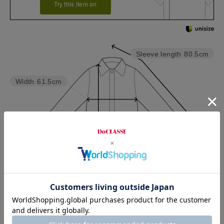
Try this item on
Sleeve length
80.5cm
Width
61.5cm
Length
106cm