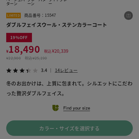
ターン
ーン
ー
商品番号：15547
LIMITED
この商品をシェアする
ダブルフェイスウール・ステンカラーコート
19
ダブルフェイスウール・ステンカラーコート
18,490
¥18,490
税込¥20,339
¥
20,339
¥
税込
3.4
14レビュー
¥
22,900
税込
¥25,190
3.4
14レビュー
冬のお出かけは、上質に包まれて。シルエットにこだわ
LINE
X
メール
った贅沢ダブルフェイス。
Find your size
カラー・サイズを選択する