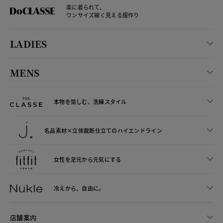
楽に着られて、
ワンサイズ細く見える服作り
LADIES
MENS
本物を愉しむ、洗練スタイル
名品素材×立体裁断仕立ての
ハイエンドライン
女性を足元から
元気にする
冷えから、
自由に。
店舗案内