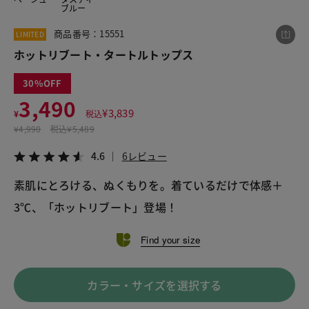
ブルー
商品番号：15551
LIMITED
この商品をシェアする
ホットリブート・タートルトップス
30
ホットリブート・タートルトップス
3,490
¥3,490
税込¥3,839
¥
3,839
¥
税込
4.6
6レビュー
¥
4,990
税込
¥5,489
4.6
6レビュー
素肌にとろける、ぬくもりを。着ているだけで体感＋
LINE
X
メール
3℃、「ホットリブート」登場！
Find your size
カラー・サイズを選択する