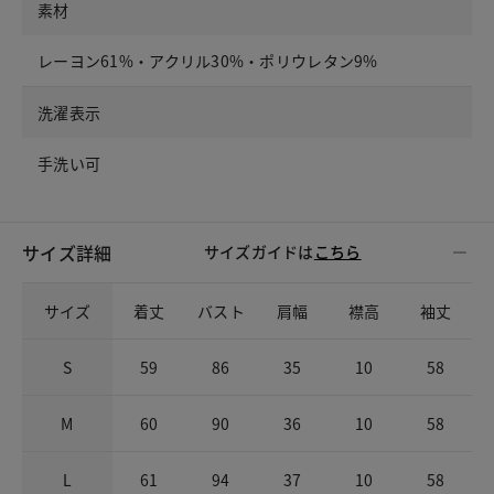
素材
レーヨン61%・アクリル30%・ポリウレタン9%
洗濯表示
手洗い可
サイズ詳細
サイズガイドは
こちら
サイズ
着丈
バスト
肩幅
襟高
袖丈
S
59
86
35
10
58
M
60
90
36
10
58
L
61
94
37
10
58