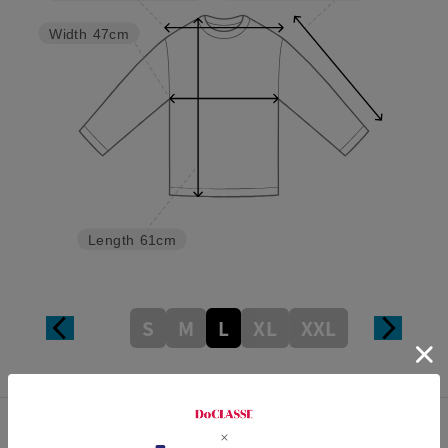
Width
47cm
Length
61cm
S
M
L
XL
XXL
カスタマーレビュー