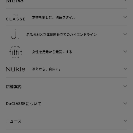
本物を愉しむ、洗練スタイル
名品素材×立体裁断仕立ての
ハイエンドライン
女性を足元から
元気にする
冷えから、
自由に。
店舗案内
DoCLASSEについて
ニュース