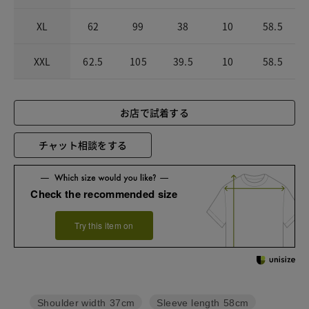
XL
62
99
38
10
58.5
XXL
62.5
105
39.5
10
58.5
お店で試着する
チャット相談をする
Check the recommended size
Try this item on
Sleeve length
58cm
Shoulder width
37cm