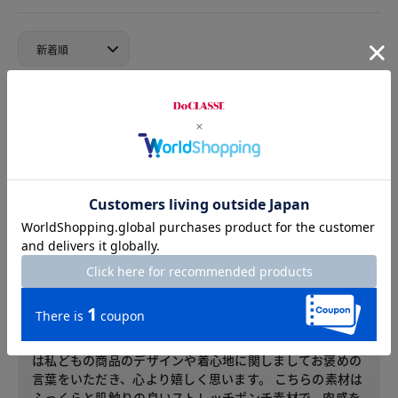
2022.07.30
youko
カラー：トープ
サイズ：XL
デザイン、着用感共に良かったのに、かなりの生地の厚みと重
さでなかなか着用出来ないです。
お客様サービスセンターからのコメント
DoCLASSE商品のご購入、ならびにレビューへのご投稿あ
りがとうございます。せっかくお選びいただきましたの
に、残念な思いをおかけし申し訳ございません。 このたび
は私どもの商品のデザインや着心地に関しましてお褒めの
言葉をいただき、心より嬉しく思います。 こちらの素材は
ふっくらと肌触りの良いストレッチポンチ素材で、肉感を