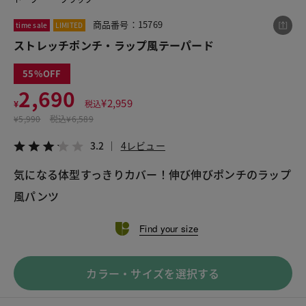
商品番号：15769
time sale
LIMITED
ストレッチポンチ・ラップ風テーパード
この商品をシェアする
55
ストレッチポンチ・ラップ風テーパード
2,690
¥
2,959
¥
税込
¥2,690
税込¥2,959
¥
5,990
税込
¥6,589
3.2
4レビュー
3.2
4レビュー
気になる体型すっきりカバー！伸び伸びポンチのラップ
風パンツ
LINE
X
メール
Find your size
カラー・サイズを選択する