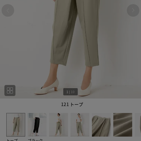
1
|
10
121 トープ
1
10
トープ
ブラック