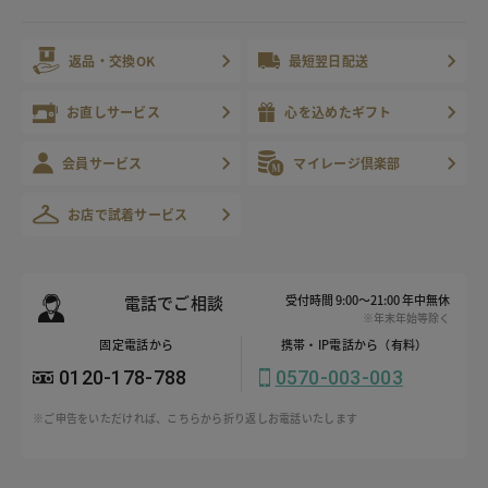
返品・交換OK
最短翌日配送
お直しサービス
心を込めたギフト
会員サービス
マイレージ倶楽部
お店で試着サービス
電話でご相談
受付時間 9:00～21:00 年中無休
※年末年始等除く
固定電話から
携帯・IP電話から（有料）
0120-178-788
0570-003-003
※ご申告をいただければ、こちらから折り返しお電話いたします