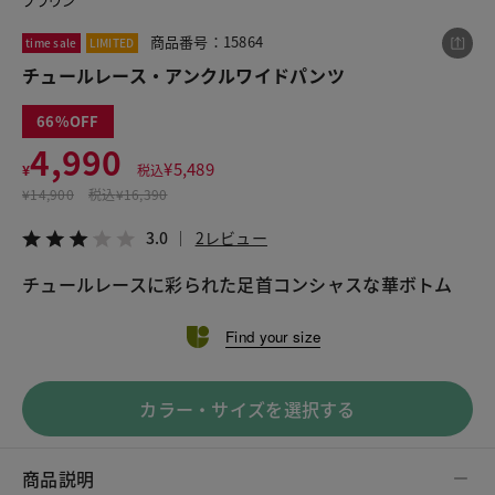
ブラウン
商品番号：15864
time sale
LIMITED
チュールレース・アンクルワイドパンツ
この商品をシェアする
66
チュールレース・アンクルワイドパンツ
4,990
¥
5,489
¥
税込
¥4,990
税込¥5,489
¥
14,900
税込
¥16,390
3.0
2レビュー
3.0
2レビュー
チュールレースに彩られた足首コンシャスな華ボトム
LINE
X
メール
Find your size
カラー・サイズを選択する
商品説明