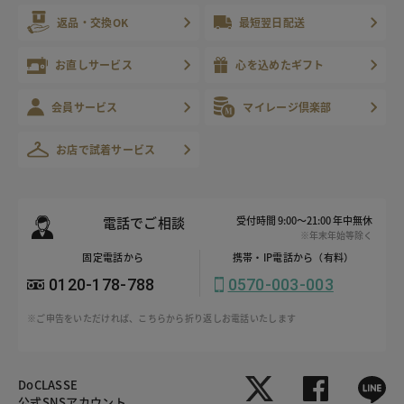
返品・交換OK
最短翌日配送
お直しサービス
心を込めたギフト
会員サービス
マイレージ倶楽部
お店で試着サービス
電話でご相談
受付時間 9:00～21:00 年中無休
※年末年始等除く
固定電話から
携帯・IP電話から（有料）
0120-178-788
0570-003-003
※ご申告をいただければ、こちらから折り返しお電話いたします
DoCLASSE
公式SNSアカウント