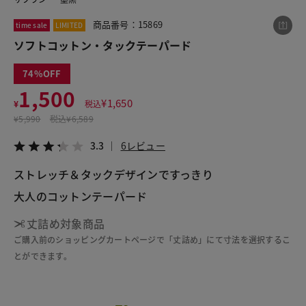
商品番号：15869
time sale
LIMITED
ソフトコットン・タックテーパード
この商品をシェアする
74
ソフトコットン・タックテーパード
1,500
¥
1,650
¥
税込
¥1,500
税込¥1,650
¥
5,990
税込
¥6,589
3.3
6レビュー
3.3
6レビュー
ストレッチ＆タックデザインですっきり

大人のコットンテーパード
LINE
X
メール
丈詰め対象商品
ご購入前のショッピングカートページで「丈詰め」にて寸法を選択するこ
とができます。