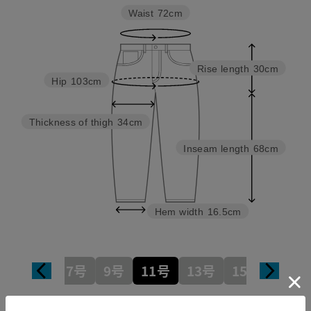
Waist
72cm
Rise length
30cm
Hip
103cm
Thickness of thigh
34cm
Inseam length
68cm
Hem width
16.5cm
7号
9号
11号
13号
15号