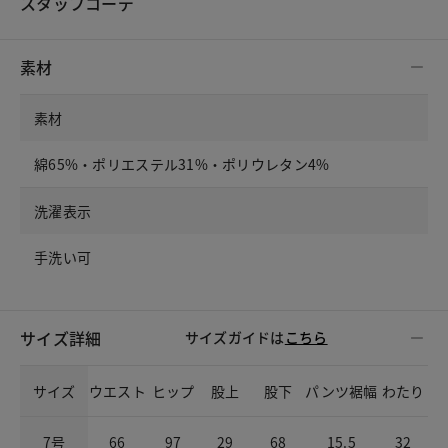
スタッフコーデ
素材
素材
綿65%・ポリエステル31%・ポリウレタン4%
洗濯表示
手洗い可
サイズ詳細
サイズガイドは
こちら
サイズ
ウエスト
ヒップ
股上
股下
パンツ裾幅
わたり
7号
66
97
29
68
15.5
32