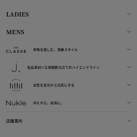
LADIES
MENS
本物を愉しむ、洗練スタイル
名品素材×立体裁断仕立ての
ハイエンドライン
女性を足元から
元気にする
冷えから、
自由に。
店舗案内