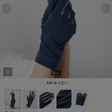
1
|
5
480 ネイビー
1
5