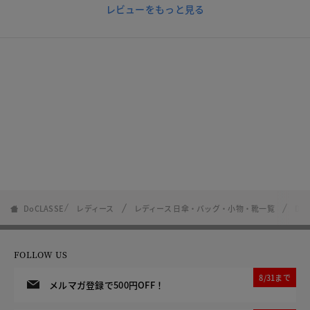
レビューをもっと見る
DoCLASSE
レディース
レディース 日傘・バッグ・小物・靴一覧
Do
FOLLOW US
8/31まで
メルマガ登録で500円OFF！