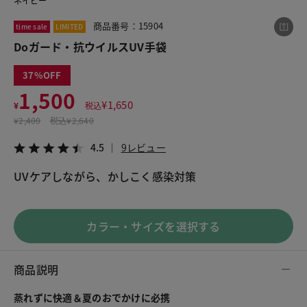
ネイビー
商品番号：15904
time sale
LIMITED
Doガード・抗ウイルスUV手袋
この商品をシェアする
37
Doガード・抗ウイルスUV手袋
1,500
¥
1,650
¥
税込
¥1,500
税込¥1,650
¥
2,400
税込
¥2,640
4.5
9レビュー
4.5
9レビュー
UVケアしながら、かしこく感染対策
LINE
X
メール
カラー・サイズを選択する
商品説明
蒸れずに快適＆夏のおでかけに必携