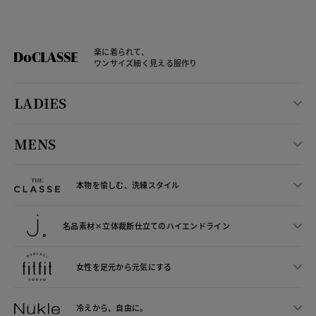
楽に着られて、
ワンサイズ細く見える服作り
LADIES
MENS
本物を愉しむ、洗練スタイル
名品素材×立体裁断仕立ての
ハイエンドライン
女性を足元から
元気にする
冷えから、
自由に。