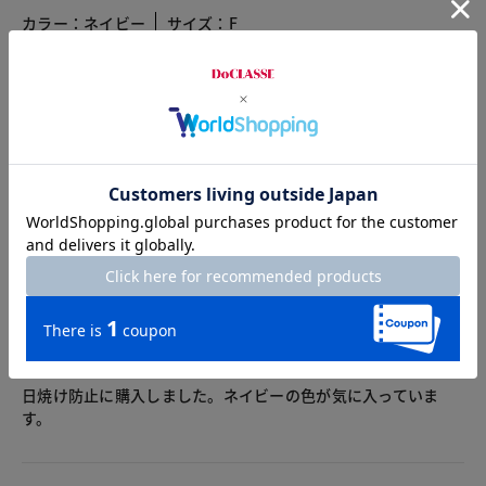
カラー：ネイビー
サイズ：F
自転車に乗るので手首までの長さがちょうど良く、蒸れず、UV
手袋に満足です。
★4にしたのは他の方で買い物をした際の頻度で穴が空くとの
ことでした。これから使っていくうちに擦れると思われます。
ほんとでしたら自転車専用を使用すればよいことですが、自転
車に乗る時だけでなく普段使いにも勿論使用したいので、私の
勝手な言い訳です。
2026.03.26
スカイブルー
身長162cm
体型普通
カラー：ネイビー
サイズ：F
日焼け防止に購入しました。ネイビーの色が気に入っていま
す。