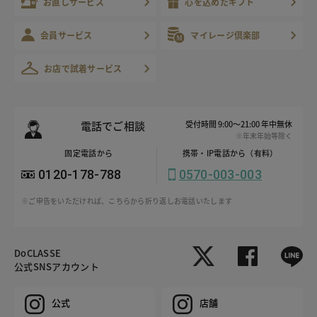
お直しサービス
心を込めたギフト
会員サービス
マイレージ倶楽部
お店で試着サービス
電話でご相談
受付時間 9:00～21:00 年中無休
※年末年始等除く
固定電話から
携帯・IP電話から（有料）
0120-178-788
0570-003-003
※ご申告をいただければ、こちらから折り返しお電話いたします
DoCLASSE
公式SNSアカウント
公式
店舗