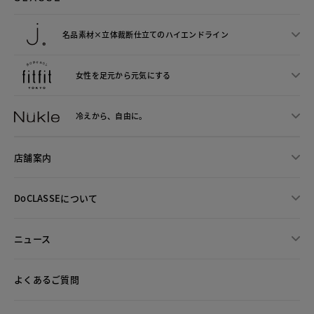
名品素材×立体裁断仕立ての
ハイエンドライン
女性を足元から
元気にする
冷えから、
自由に。
店舗案内
DoCLASSEについて
ニュース
よくあるご質問