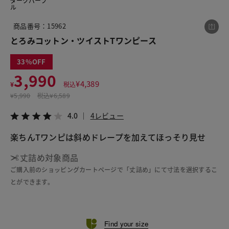
ダークパープ
ル
商品番号：15962
この商品をシェアする
とろみコットン・ツイストTワンピース
33
とろみコットン・ツイストTワンピース
3,990
¥3,990
税込¥4,389
¥
4,389
¥
税込
4.0
4レビュー
¥
5,990
税込
¥6,589
4.0
4レビュー
楽ちんTワンピは斜めドレープを加えてほっそり見せ
LINE
X
メール
丈詰め対象商品
ご購入前のショッピングカートページで「丈詰め」にて寸法を選択するこ
とができます。
Find your size