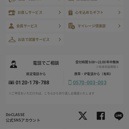
お直しサービス
心を込めたギフト
会員サービス
マイレージ倶楽部
お店で試着サービス
電話でご相談
受付時間 9:00～21:00 年中無休
※年末年始等除く
固定電話から
携帯・IP電話から（有料）
0120-178-788
0570-003-003
※ご申告をいただければ、こちらから折り返しお電話いたします
DoCLASSE
公式SNSアカウント