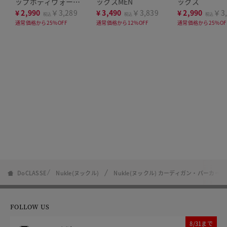
ップボディウォーマ
ックスMEN
ックス
ー
¥
2,990
￥3,289
¥
3,490
￥3,839
¥
2,990
￥3,
税込
税込
税込
通常価格から25%OFF
通常価格から12%OFF
通常価格から25%OF
DoCLASSE
Nukle(ヌックル)
Nukle(ヌックル) カーディガン・パーカー
FOLLOW US
8/31まで