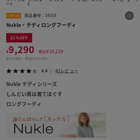
ー2
2
商品番号：16318
LIMITED
この商品をシェアする
Nukle・テディロングフーディ
21
Nukle・テディロングフーディ
9,290
¥9,290
税込¥10,219
¥
10,219
¥
税込
4.4
42レビュー
¥
11,900
税込
¥13,090
4.4
42レビュー
Nukle テディシリーズ

LINE
X
メール
しんどい肩は着てほぐす

ロングフーディ