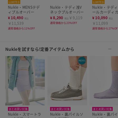
LIMITED
LIMITED
Nukle・MENSテデ
Nukle・テディ浅V
Nukle・テデ
ィプルオーバー
ネックプルオーバー
ールカーディ
¥
10,490
¥
8,290
￥9,119
¥
10,090
税込
税込
税込
￥11,539
￥11,099
通常価格から23%OFF
通常価格から11%OFF
通常価格から27%OF
Nukleを試すなら!定番アイテムから
まとめ買い対象
まとめ買い対象
まとめ買い対象
Nukle・スマートラ
Nukle・裏パイルソ
Nukle・裏パ