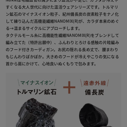
すくなる大人世代に向けた温活ウェアシリーズです。トルマリ
ン鉱石のマイナスイオン粒子、紀州備長炭の炭素粒子をナノ化
して練り込んだ高機能繊維NANOMIX(R)が、カラダ本来のめぐ
る→温まるサイクルにアプローチします。
タクテルモール糸に高機能性繊維NANOMIX(R)をブレンドして
編み立てた（特許出願中）、ふんわりとろける感触の片畦編み
のフード付きカーディガン。お尻の隠れる長め丈で、腰まわり
もじんわりぽかぽか。大きめのフードが冷えやこりの気になる
首から肩にかけて、心地良いぬくもりで包みます。