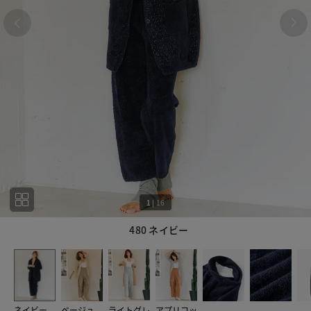
1
|
16
480 ネイビー
1
16
ネイビー
ベージュ
ライトグレ
アプリコッ