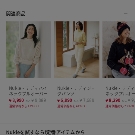
関連商品
Nukle・テディハイ
Nukle・テディジョ
Nukle・テデ
ネックプルオーバー
グパンツ
ネックプルオ
¥
8,990
￥9,889
¥
6,990
￥7,689
¥
8,290
￥9,
税込
税込
税込
通常価格から17%OFF
通常価格から41%OFF
通常価格から23%OF
Nukleを試すなら!定番アイテムから