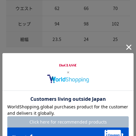
ウエスト
62
66
70
ヒップ
94
98
102
裾幅
23.5
24
25
お店で試着する
チャット相談をする
Check the recommended size
Try this item on