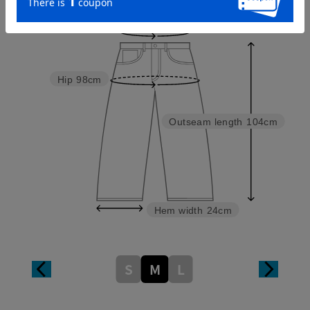
Waist
66cm
Hip
98cm
Outseam length
104cm
Hem width
24cm
S
M
L