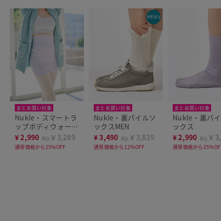
まとめ買い対象
まとめ買い対象
まとめ買い対象
Nukle・スマートラ
Nukle・裏パイルソ
Nukle・裏パ
ップボディウォーマ
ックスMEN
ックス
ー
¥
2,990
￥3,289
¥
3,490
￥3,839
¥
2,990
￥3,
税込
税込
税込
通常価格から25%OFF
通常価格から12%OFF
通常価格から25%OF