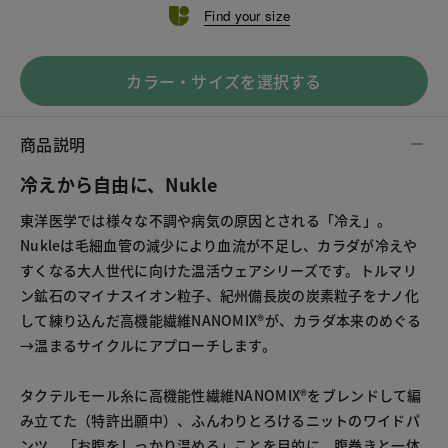
Find your size
カラー・サイズを選択する
商品説明
冷えから自由に、Nukle
東洋医学では様々な不調や病気の原因とされる「冷え」。
Nukleは毛細血管の減少により血流が不足し、カラダが冷えや
すくなる大人世代に向けた温活ウェアシリーズです。トルマリ
ン鉱石のマイナスイオン粒子、紀州備長炭の炭素粒子をナノ化
して練り込んだ高機能繊維NANOMIX®が、カラダ本来のめぐる
→温まるサイクルにアプローチします。
タクテルモール糸に高機能性繊維NANOMIX®をブレンドして編
み立てた（特許出願中）、ふんわりとろけるニットのワイドパ
ンツ。「お腹をしっかり温める」ことを目的に、腹巻きと一体