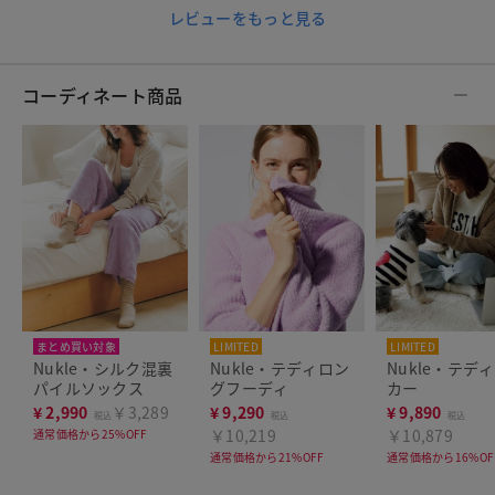
レビューをもっと見る
コーディネート商品
まとめ買い対象
LIMITED
LIMITED
Nukle・シルク混裏
Nukle・テディロン
Nukle・テデ
パイルソックス
グフーディ
カー
¥
2,990
￥3,289
¥
9,290
¥
9,890
税込
税込
税込
￥10,219
￥10,879
通常価格から25%OFF
通常価格から21%OFF
通常価格から16%OF