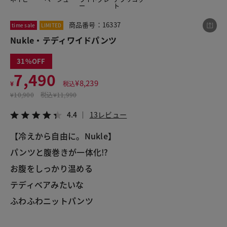
ー
ト
商品番号：16337
time sale
LIMITED
この商品をシェアする
Nukle・テディワイドパンツ
31
Nukle・テディワイドパンツ
7,490
¥7,490
税込¥8,239
¥
8,239
¥
税込
4.4
13レビュー
¥
10,900
税込
¥11,990
4.4
13レビュー
【冷えから自由に。Nukle】

LINE
X
メール
パンツと腹巻きが一体化⁉

お腹をしっかり温める

テディベアみたいな

ふわふわニットパンツ