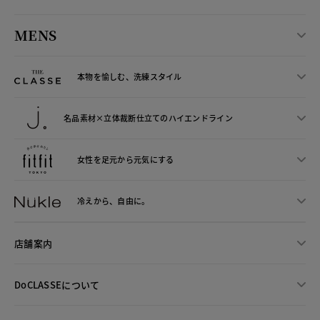
MENS
本物を愉しむ、洗練スタイル
名品素材×立体裁断仕立ての
ハイエンドライン
女性を足元から
元気にする
冷えから、
自由に。
店舗案内
DoCLASSEについて