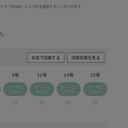
ージで「丈詰め」にて寸法を選択することができます。
た。
。
お店で試着する
店頭在庫を見る
9号
11号
13号
15号
カートに
カートに
カートに
カートに
入れる
入れる
入れる
入れる
 ブラック