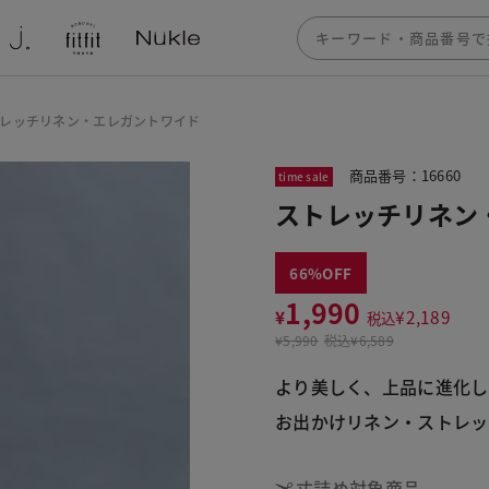
レッチリネン・エレガントワイド
商品番号：16660
time sale
ストレッチリネン
66
1,990
¥
¥
2,189
税込
¥
5,990
税込
¥6,589
より美しく、上品に進化し
お出かけリネン・ストレ
丈詰め対象商品