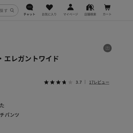
チャット
お気に入り
マイページ
店舗検索
カート
DoCLASSE
j.
・エレガントワイド
fitfit
3.7
17レビュー
た
ッチパンツ