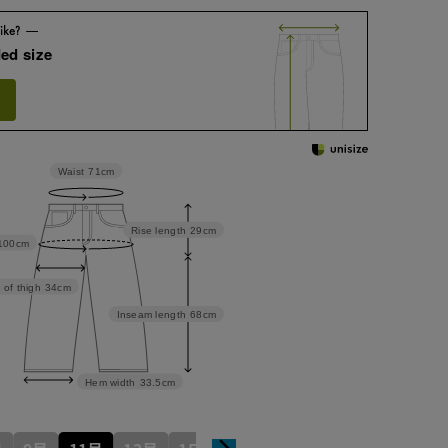
ed size
Waist
71cm
Rise length
29cm
100cm
 of thigh
34cm
Inseam length
68cm
Hem width
33.5cm