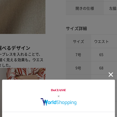
開きの仕様
左脇
サイズ詳細
サイズ
ウエスト
選べるデザイン
ープレスを入れることで、
7号
65
細く見える効果も。ウエス
ました。
9号
68
11号
71
13号
74
15号
77