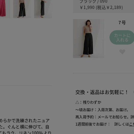
ブラック / 090
￥1,990
(税込
￥2,189
)
7号
カートに
入れる
交換・返品はお気軽に！
△：残りわずか
～頃お届け：入荷次第、お届け。
再入荷予約：メールでお知らせ。
めらかで洗練されたニュア
1週間前後でお届け： 詳しくは
こ
た。ぐんと横に伸びて、自
もラク。リネン100％より