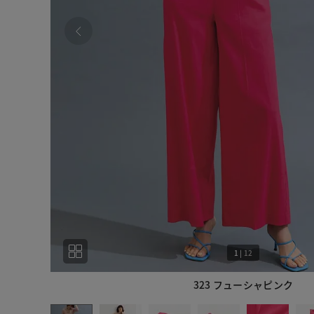
1
|
12
323 フューシャピンク