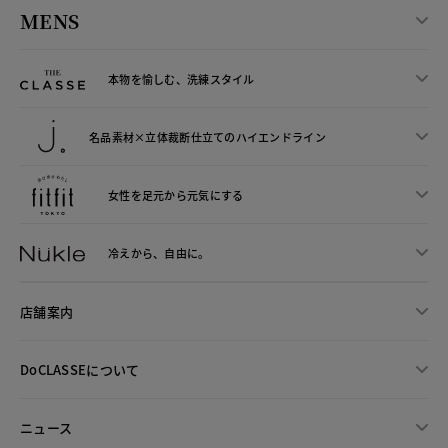
MENS
本物を愉しむ、洗練スタイル
名品素材×立体裁断仕立ての
ハイエンドライン
女性を足元から
元気にする
冷えから、
自由に。
店舗案内
DoCLASSEについて
ニュース