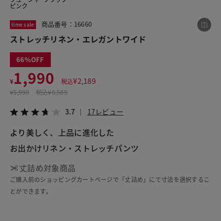
ピンク
商品番号：16660
time sale
この商品をシェアする
ストレッチリネン・エレガントワイド
66
ストレッチリネン・エレガントワイド
1,990
¥1,990
税込¥2,189
¥
2,189
¥
税込
3.7
17レビュー
¥
5,990
税込
¥6,589
3.7
17レビュー
より美しく、上品に進化した
LINE
X
メール
お出かけリネン・ストレッチパンツ
丈詰め対象商品
ご購入前のショッピングカートページで「丈詰め」にて寸法を選択するこ
とができます。