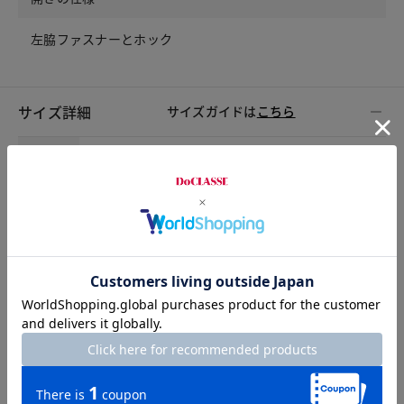
左脇ファスナーとホック
サイズ詳細
サイズガイドは
こちら
サイズ
ウエスト
ヒップ
股上
股下
パンツ裾幅
わたり
7号
65
94
28
68
32.5
32
9号
68
97
28.5
68
33
33
11号
71
100
29
68
33.5
34
13号
74
103
29.5
68
34
35
15号
77
106
30
68
34.5
36