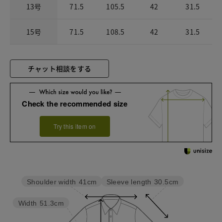
13号
71.5
105.5
42
31.5
15号
71.5
108.5
42
31.5
チャット相談をする
Check the recommended size
Try this item on
Sleeve length
30.5cm
Shoulder width
41cm
Width
51.3cm