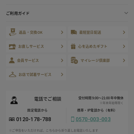
ご利用ガイド
返品・交換OK
最短翌日配送
お直しサービス
心を込めたギフト
会員サービス
マイレージ倶楽部
お店で試着サービス
電話でご相談
受付時間 9:00～21:00 年中無休
※年末年始等除く
固定電話から
携帯・IP電話から（有料）
0120-178-788
0570-003-003
※ご申告をいただければ、こちらから折り返しお電話いたします