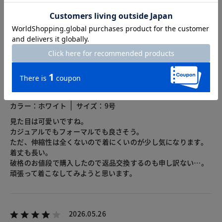
3.6
8レビュー
2026.06.25
アボカド
身長159cm
体型普通
カラー：ホワイト
サイズ：9号
見た目は可愛いですね。
カジュアルでもフォーマルでも良さそう。
ただ、伸縮性は全くないので着にくいのが少し気になります。
着丈も長い。
破格のお値段で購入したので返品交換するのも申し訳ない…。
頑張って着こなしてみようと思います。
2026.05.26