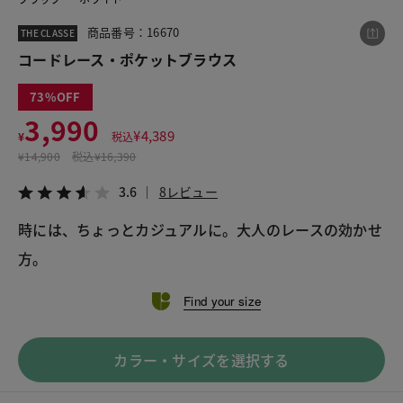
商品番号：16670
THE CLASSE
コードレース・ポケットブラウス
この商品をシェアする
73
コードレース・ポケットブラウス
3,990
¥
4,389
¥
税込
¥3,990
税込¥4,389
¥
14,900
税込
¥16,390
3.6
8レビュー
3.6
8レビュー
時には、ちょっとカジュアルに。大人のレースの効かせ
方。
LINE
X
メール
Find your size
カラー・サイズを選択する