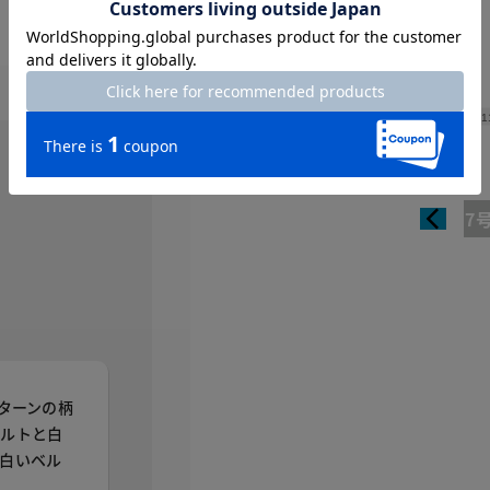
Length
1
7
ターンの柄
ベルトと白
白いベル