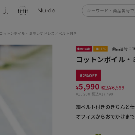
コットンボイル・ミモレ丈ドレス／ベルト付き
商品番号：16
time sale
LIMITED
コットンボイル・
62
5,990
¥
¥
6,589
税込
¥
15,900
税込
¥17,490
細ベルト付きのきちんと仕
オフィスからおでかけまで