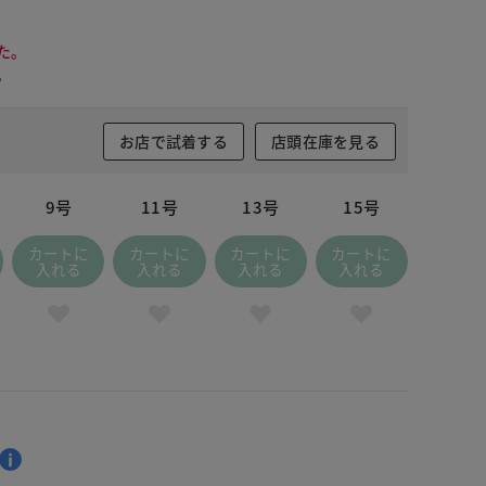
た。
。
お店で試着する
店頭在庫を見る
9号
11号
13号
15号
カートに
カートに
カートに
カートに
入れる
入れる
入れる
入れる
レンジパターン