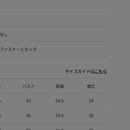
なし
ファスナーとホック
サイズガイドは
こちら
丈
バスト
肩幅
袖丈
5
93
38.5
29
6
96
39.5
30