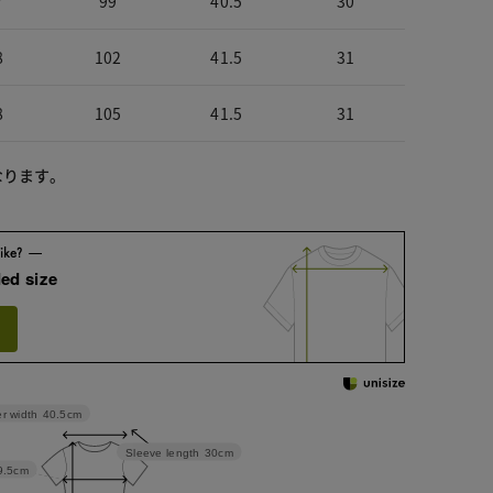
7
99
40.5
30
8
102
41.5
31
8
105
41.5
31
なります。
ed size
r width
40.5cm
Sleeve length
30cm
9.5cm