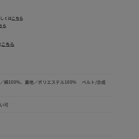
詳しくは
こちら
ちら
は
こちら
／綿100%、裏地／ポリエステル100% ベルト/合成
い可