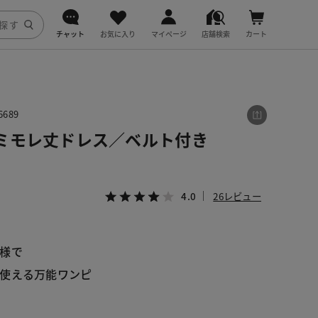
チャット
お気に入り
マイページ
店舗検索
カート
DoCLASSE
j.
689
ミモレ丈ドレス／ベルト付き
fitfit
4.0
26レビュー
様で
使える万能ワンピ