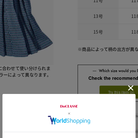
11号
11
13号
11
15号
11
※商品によって柄の出方が異
に合わせて使い分けられま
ラーによって異なります。
Check the recommend
Try this item on
Shoulde
Width
4