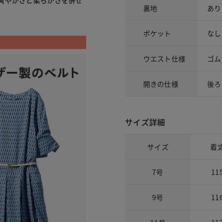
爽やかさと柔らかさを併せ
裏地
あり
ポケット
なし
ウエスト仕様
ゴム
開きの仕様
後ろ
サイズ詳細
サイズ
着
7号
11
9号
11