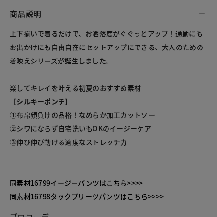
商品説明
上下揃いで着るだけで、お洒落度がぐぐっとアップ！通勤にも
お出かけにも自由自在にセットアップにできる、大人のための
着映えシリーズが誕生しました。
楽してキレイを叶える初夏のおすすめ素材
【シルキーポンチ】
①布帛顔負けの品格！なめらか加工カットソー
②シワにならず自宅洗いもOKのイージーケア
③伸び伸び動ける適度なストレッチ力
同素材16799イージーパンツはこちら>>>>
同素材16798タックプリーツパンツはこちら>>>>
プロコーデ