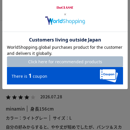
S
M
L
XL
XXL
カスタマーレビュー
総合評価
4.0
8レビュー
2026.07.28
minamin
身長156cm
カラー：ライトグレー
サイズ：L
自分の好みからすると、やや丈が短めでしたが、パンツ＆スカ