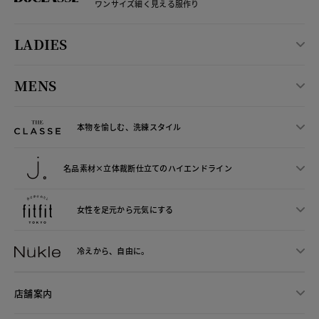
ワンサイズ細く見える服作り
LADIES
MENS
本物を愉しむ、洗練スタイル
名品素材×立体裁断仕立ての
ハイエンドライン
女性を足元から
元気にする
冷えから、
自由に。
店舗案内