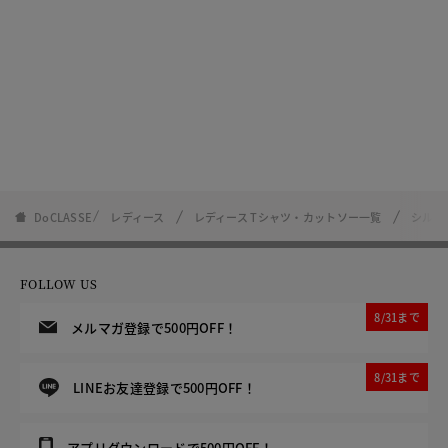
DoCLASSE
レディース
レディース Tシャツ・カットソー一覧
シルキ
FOLLOW US
8/31まで
メルマガ登録で500円OFF！
8/31まで
LINEお友達登録で500円OFF！
アプリダウンロードで500円OFF！