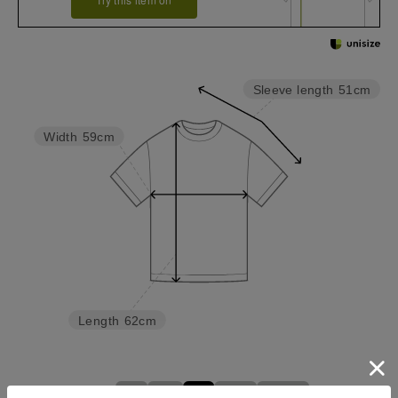
Sleeve length
51cm
Width
59cm
Length
62cm