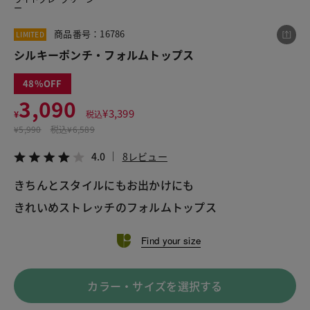
ー
商品番号：16786
LIMITED
この商品をシェアする
シルキーポンチ・フォルムトップス
48
シルキーポンチ・フォルムトップス
3,090
¥3,090
税込¥3,399
¥
3,399
¥
税込
4.0
8レビュー
¥
5,990
税込
¥6,589
4.0
8レビュー
きちんとスタイルにもお出かけにも
LINE
X
メール
きれいめストレッチのフォルムトップス
Find your size
カラー・サイズを選択する