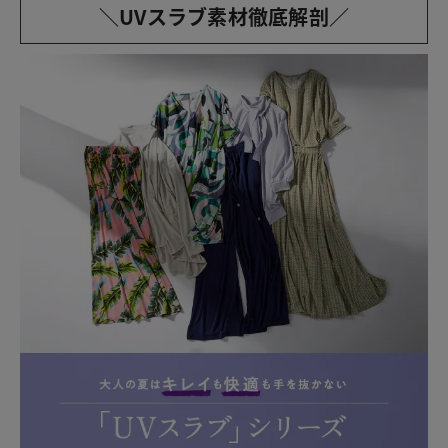
＼UVスラブ素材徹底解剖／