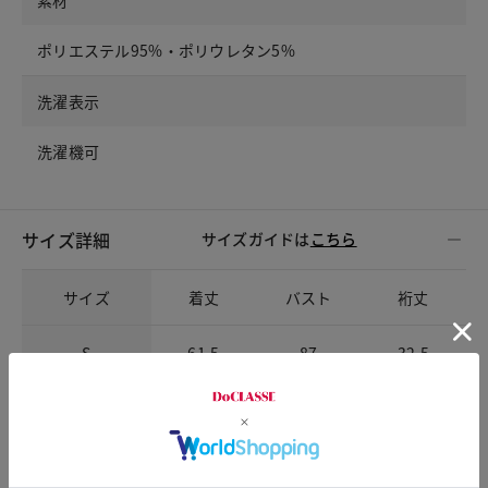
ポリエステル95%・ポリウレタン5%
洗濯表示
洗濯機可
サイズ詳細
サイズガイドは
こちら
サイズ
着丈
バスト
裄丈
S
61.5
87
32.5
M
62.5
91
33
L
63.5
95
33.5