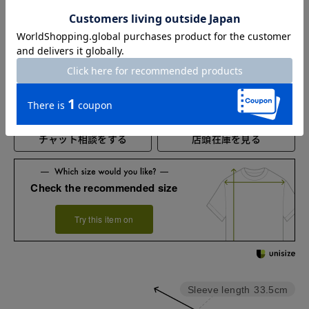
XL
64.5
100
34.5
XXL
65
106
35
お店で試着する
チャット相談をする
店頭在庫を見る
Check the recommended size
Try this item on
Sleeve length
33.5cm