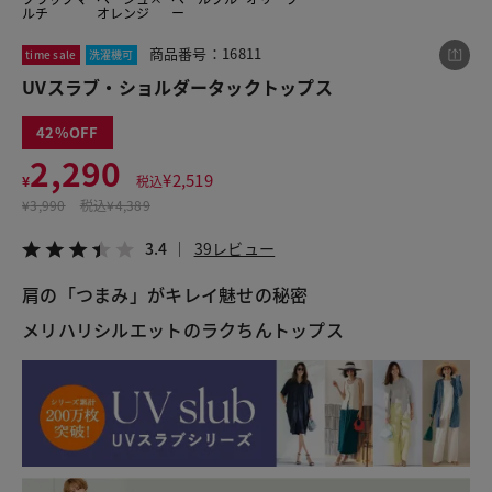
ルチ
オレンジ
ー
商品番号：16811
time sale
洗濯機可
この商品をシェアする
UVスラブ・ショルダータックトップス
42
UVスラブ・ショルダータックトップス
2,290
¥2,290
税込¥2,519
¥
2,519
¥
税込
3.4
39レビュー
¥
3,990
税込
¥4,389
3.4
39レビュー
肩の「つまみ」がキレイ魅せの秘密
LINE
X
メール
メリハリシルエットのラクちんトップス