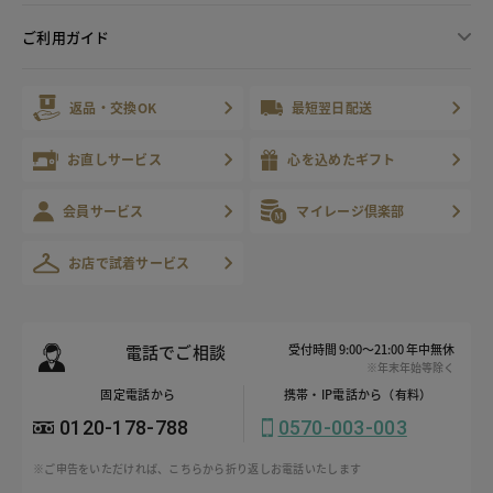
ご利用ガイド
返品・交換OK
最短翌日配送
お直しサービス
心を込めたギフト
会員サービス
マイレージ倶楽部
お店で試着サービス
電話でご相談
受付時間 9:00～21:00 年中無休
※年末年始等除く
固定電話から
携帯・IP電話から（有料）
0120-178-788
0570-003-003
※ご申告をいただければ、こちらから折り返しお電話いたします