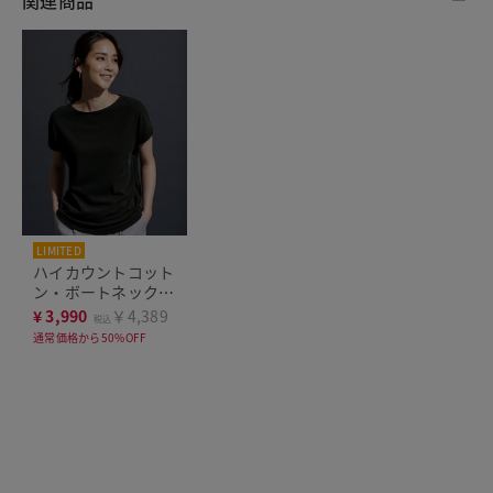
LIMITED
ハイカウントコット
ン・ボートネック／
半袖
¥
3,990
￥4,389
税込
通常価格から50%OFF