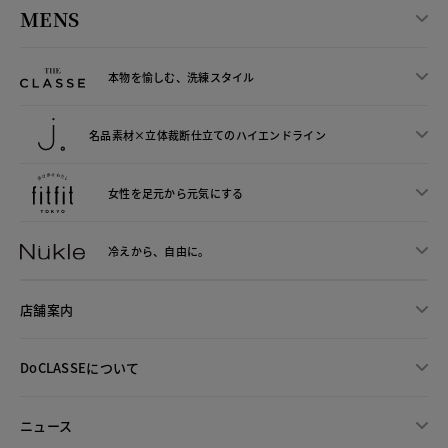
MENS
本物を愉しむ、洗練スタイル
名品素材×立体裁断仕立ての
ハイエンドライン
女性を足元から
元気にする
冷えから、
自由に。
店舗案内
DoCLASSEについて
ニュース