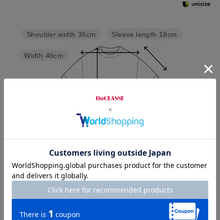
Sleeve length
18cm
Shoulder width
36cm
Width
46cm
Length
58cm
S
M
L
XL
XXL