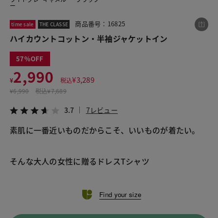
ー
商品番号：16825
time sale
THE CLASSE
この商品をシェアする
ハイカウントコットン・半袖ジャケットイン
57
ハイカウントコットン・半袖ジャケットイン
2,990
¥2,990
税込¥3,289
¥
3,289
¥
税込
3.7
7レビュー
¥
6,990
税込
¥7,689
3.7
7レビュー
素肌に一番近いものだからこそ、いいものが着たい。

LINE
X
メール
そんな大人の女性に贈るドレスTシャツ
Find your size