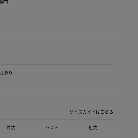
機可
えあり
サイズガイドは
こちら
着丈
バスト
裄丈