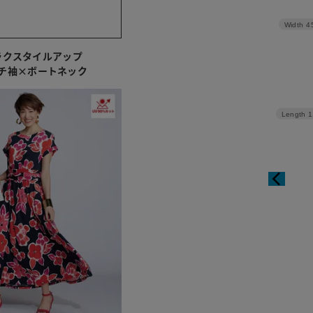
Width
4
ラクスタイルアップ
チ袖×ボートネック
Length
1