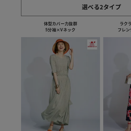
選べる2タイプ
体型カバー力抜群
ラク
5分袖×Vネック
フレン