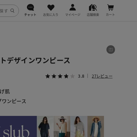
チャット
お気に入り
マイページ
店舗検索
カート
DoCLASSE
j.
ストデザインワンピース
fitfit
3.8
27レビュー
げ肌
プワンピース