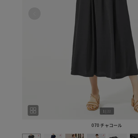
1
|
22
070 チャコール