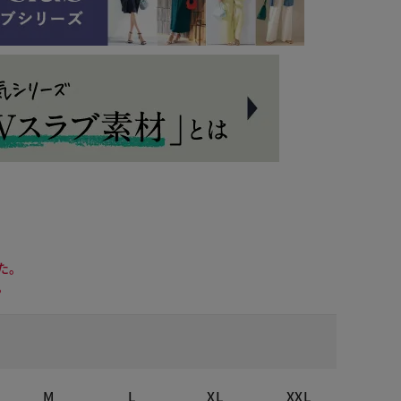
た。
。
ドナイトブルー
M
L
XL
XXL