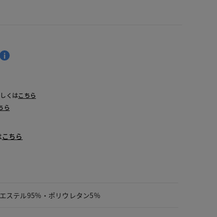
詳しくは
こちら
ちら
は
こちら
エステル95%・ポリウレタン5%