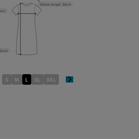
Sleeve length
34cm
5cm
11cm
S
M
L
XL
XXL