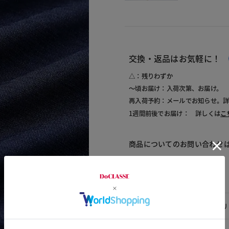
交換・返品はお気軽に！
△：残りわずか
～頃お届け：入荷次第、お届け。
再入荷予約：メールでお知らせ。
1週間前後でお届け： 詳しくは
こ
商品についてのお問い合わせ
素材
素材
ポリ