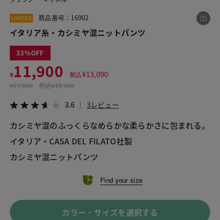
商品番号：16902
LIMITED
イタリア糸・カシミヤ混ニットパンツ
この商品をシェアする
33
イタリア糸・カシミヤ混ニットパンツ
11,900
¥
13,090
¥
税込
¥11,900
税込¥13,090
¥
17,900
税込
¥19,690
3.6
3レビュー
3.6
3レビュー
カシミヤ混のふっくらなめらかな柔らかさに包まれる。

イタリア・CASA DEL FILATO社製

LINE
X
メール
Find your size
カラー・サイズを選択する