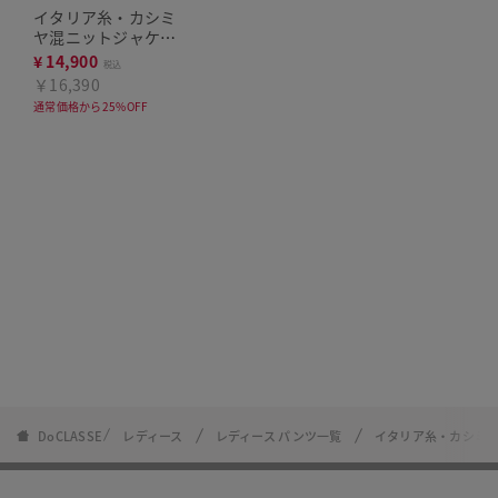
イタリア糸・カシミ
ヤ混ニットジャケッ
ト
¥
14,900
税込
￥16,390
通常価格から25%OFF
DoCLASSE
レディース
レディース パンツ一覧
イタリア糸・カシミ