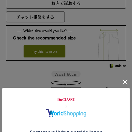
お店で試着する
チャット相談をする
Check the recommended size
Try this item on
Waist
66cm
Hip
90cm
Thickness of thigh
29cm
Outseam length
100.5cm