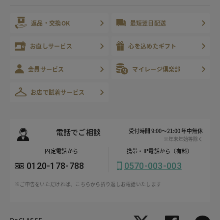
返品・交換OK
最短翌日配送
お直しサービス
心を込めたギフト
会員サービス
マイレージ倶楽部
お店で試着サービス
電話でご相談
受付時間 9:00～21:00 年中無休
※年末年始等除く
固定電話から
携帯・IP電話から（有料）
0120-178-788
0570-003-003
※ご申告をいただければ、こちらから折り返しお電話いたします