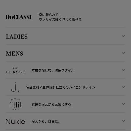
楽に着られて、
ワンサイズ細く見える服作り
LADIES
MENS
本物を愉しむ、洗練スタイル
名品素材×立体裁断仕立ての
ハイエンドライン
女性を足元から
元気にする
冷えから、
自由に。