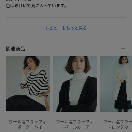
色はきれいで気に入っています。
レビューをもっと見る
関連商品
ウール混フラッフィ
ウール混フラッフィ
ウール混フラ
ー・ボーダーハイネ
ー・パールカーディ
ー・ロングカ
ック
ガン
ガン