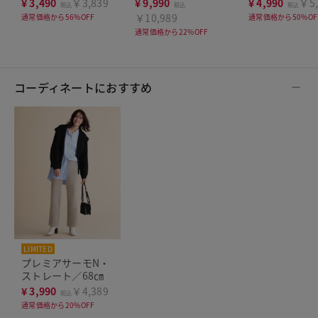
¥
3,490
￥3,839
¥
9,990
¥
4,990
￥5,
税込
税込
税込
￥10,989
通常価格から56%OFF
通常価格から50%OF
通常価格から22%OFF
コーディネートにおすすめ
LIMITED
プレミアサーモN・
ストレート／68㎝
¥
3,990
￥4,389
税込
通常価格から20%OFF