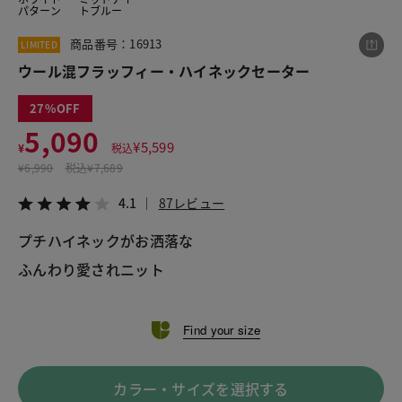
パターン
トブルー
商品番号：16913
LIMITED
この商品をシェアする
ウール混フラッフィー・ハイネックセーター
27
ウール混フラッフィー・ハイネックセーター
5,090
¥5,090
税込¥5,599
¥
5,599
¥
税込
4.1
87レビュー
¥
6,990
税込
¥7,689
4.1
87レビュー
プチハイネックがお洒落な
LINE
X
メール
ふんわり愛されニット
Find your size
カラー・サイズを選択する