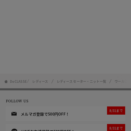
DoCLASSE
レディース
レディース セーター・ニット一覧
ウール混
FOLLOW US
8/31まで
メルマガ登録で500円OFF！
8/31まで