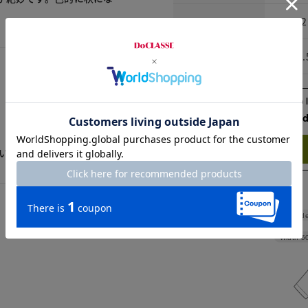
XL
62
XXL
62.
Check the recommend
Try this item on
良いと喜んでいました。
Shoulde
Width
5