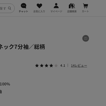
チャット
お気に入り
マイページ
店舗検索
カート
DoCLASSE
j.
ネック7分袖／総柄
fitfit
4.1
14レビュー
00％
袖