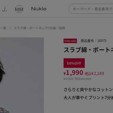
ー一覧
スラブ綿・ボートネック7分袖／総柄
商品番号：16975
time sale
スラブ綿・ボート
50
1,990
¥
¥
2,189
税込
¥
3,990
税込
¥4,389
さらりと爽やかなコットン1
大人が華やぐプリント7分