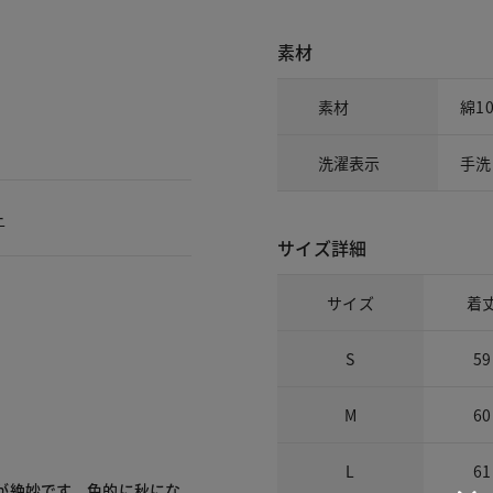
素材
素材
綿1
洗濯表示
手洗
ー
サイズ詳細
サイズ
着
S
59
M
60
L
61
が絶妙です。色的に秋にな