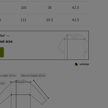
105
38
42.5
5
111
39.5
42.5
ed size
Sleeve length
42cm
r width
37cm
0cm