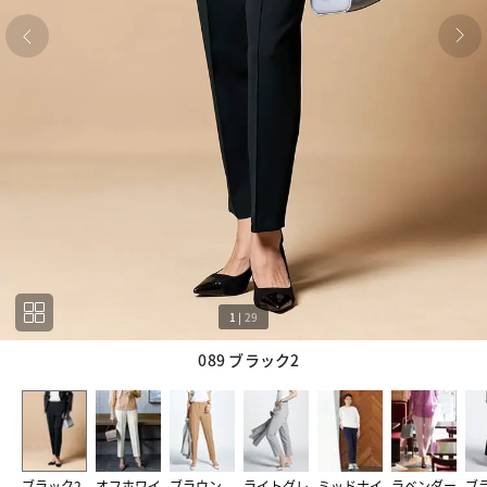
1
|
29
089 ブラック2
1
29
ブラック2
オフホワイ
ブラウン
ライトグレ
ミッドナイ
ラベンダー
ブ