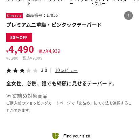
ト
ー
トブルー
商品番号：17035
time sale
この商品をシェアする
プレミアム二重織・ピンタックテーパード
50
プレミアム二重織・ピンタックテーパード
4,490
¥4,490
税込¥4,939
¥
4,939
¥
税込
3.0
10レビュー
¥
8,990
税込
¥9,889
3.0
10レビュー
全女性、必携。誰でも綺麗に見せるテーパード。
LINE
X
メール
丈詰め対象商品
ご購入前のショッピングカートページで「丈詰め」にて寸法を選択するこ
とができます。
Find your size