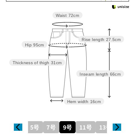
Waist
72cm
Rise length
27.5cm
Hip
95cm
Thickness of thigh
31cm
Inseam length
66cm
Hem width
16cm
5号
7号
9号
11号
13号
15号