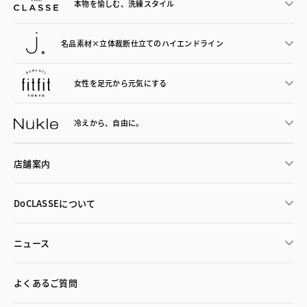
本物を愉しむ、洗練スタイル
名品素材×立体裁断仕立ての
ハイエンドライン
女性を足元から
元気にする
冷えから、
自由に。
店舗案内
DoCLASSEについて
ニュース
よくあるご質問