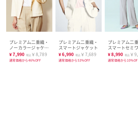
プレミアム二重織・
プレミアム二重織・
プレミアム二
ノーカラージャケッ
スマートジャケット
スマートセミ
ト
¥
7,990
￥8,789
¥
6,990
￥7,689
¥
8,990
￥9,
税込
税込
税込
通常価格から46%OFF
通常価格から53%OFF
通常価格から10%OF