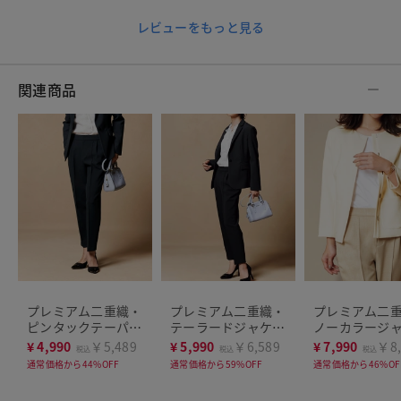
レビューをもっと見る
関連商品
プレミアム二重織・
プレミアム二重織・
プレミアム二
ピンタックテーパー
テーラードジャケッ
ノーカラージ
ド
ト
ト
¥
4,990
￥5,489
¥
5,990
￥6,589
¥
7,990
￥8,
税込
税込
税込
通常価格から44%OFF
通常価格から59%OFF
通常価格から46%OF