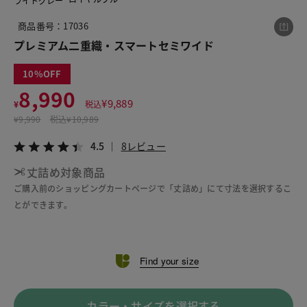
ライトグレー
商品番号：17036
プレミアム二重織・スマートセミワイド
この商品をシェアする
10
プレミアム二重織・スマートセミワイド
8,990
¥
9,889
¥
税込
¥8,990
税込¥9,889
¥
9,990
税込
¥10,989
4.5
8レビュー
4.5
8レビュー
丈詰め対象商品
ご購入前のショッピングカートページで「丈詰め」にて寸法を選択するこ
LINE
X
メール
とができます。
Find your size
カラー・サイズを選択する