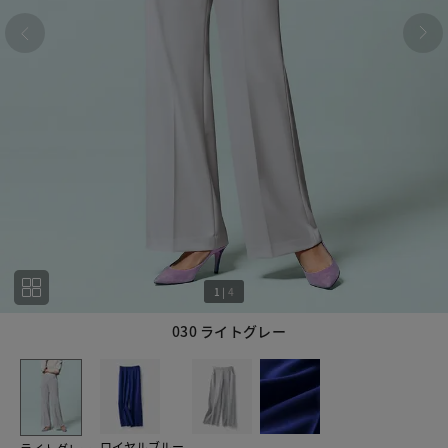
1
|
4
030 ライトグレー
1
4
ロイヤルブルー