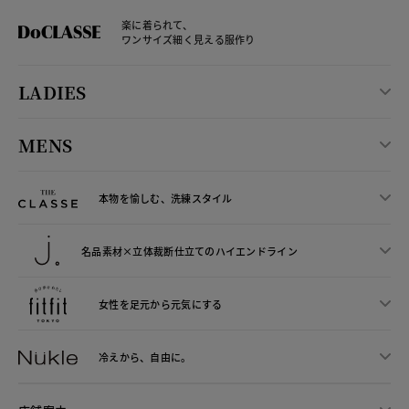
楽に着られて、
ワンサイズ細く見える服作り
LADIES
MENS
本物を愉しむ、洗練スタイル
名品素材×立体裁断仕立ての
ハイエンドライン
女性を足元から
元気にする
冷えから、
自由に。