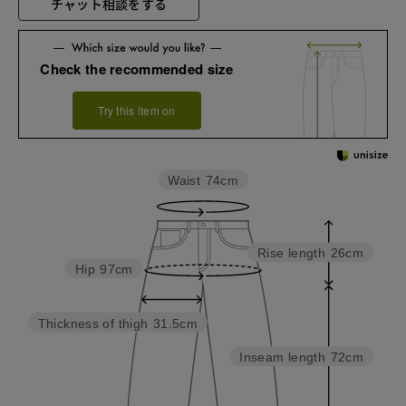
チャット相談をする
Check the recommended size
Try this item on
Waist
74cm
Rise length
26cm
Hip
97cm
Thickness of thigh
31.5cm
Inseam length
72cm