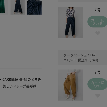
7号
カートに
入れる
ダークベージュ / 142
￥1,590
(税込
￥1,749
)
7号
ARREMAN社製のとろみ
カートに
入れる
、美しいドレープ感が魅