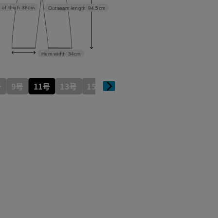
 of thigh
38cm
Outseam length
94.5cm
Hem width
34cm
号
9号
11号
13号
15号