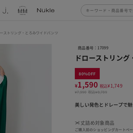
ーストリング・とろみワイドパンツ
商品番号：17099
ドローストリング
80
1,590
¥
¥
1,749
税込
¥
7,990
税込
¥8,789
美しい発色とドレープで魅
丈詰め対象商品
ご購入前のショッピングカートペ