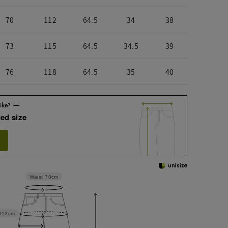
70
112
64.5
34
38
73
115
64.5
34.5
39
76
118
64.5
35
40
ed size
Waist
70cm
112cm