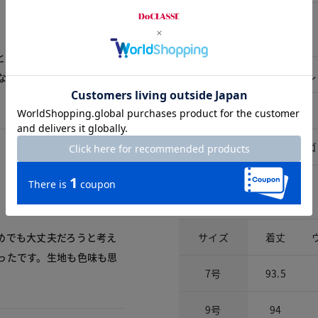
アイテム詳細
と思って買ったのですが、
裏地
なし
なければいけないこともあ
ポケット
前：
ウエスト仕様
総ゴ
サイズ詳細
サイズ
着丈
めでも大丈夫だろうと考え
ったです。生地も色味も思
7号
93.5
9号
94