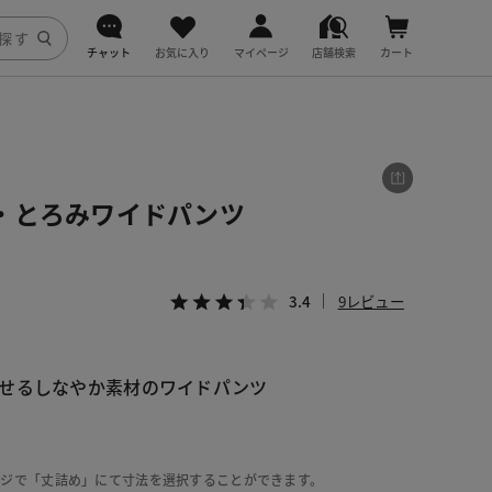
チャット
お気に入り
マイページ
店舗検索
カート
DoCLASSE
j.
・とろみワイドパンツ
fitfit
3.4
9レビュー
せるしなやか素材のワイドパンツ
ージで「丈詰め」にて寸法を選択することができます。