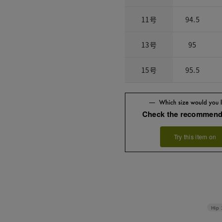
11号
94.5
13号
95
15号
95.5
Check the recommend
Try this item on
Hip