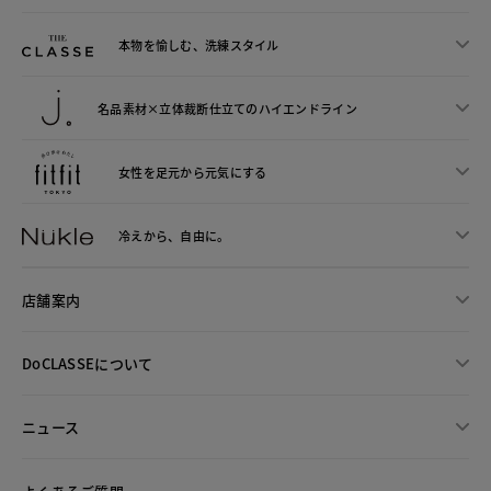
本物を愉しむ、洗練スタイル
名品素材×立体裁断仕立ての
ハイエンドライン
女性を足元から
元気にする
冷えから、
自由に。
店舗案内
DoCLASSEについて
ニュース