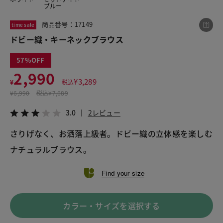
ブルー
商品番号：17149
time sale
この商品をシェアする
ドビー織・キーネックブラウス
57
ドビー織・キーネックブラウス
2,990
¥2,990
税込¥3,289
¥
3,289
¥
税込
3.0
2レビュー
¥
6,990
税込
¥7,689
3.0
2レビュー
さりげなく、お洒落上級者。ドビー織の立体感を楽しむ
LINE
X
メール
ナチュラルブラウス。
Find your size
カラー・サイズを選択する