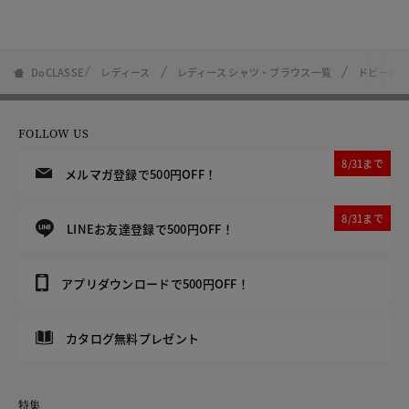
DoCLASSE
レディース
レディース シャツ・ブラウス一覧
ドビー織
FOLLOW US
8/31まで
メルマガ登録で500円OFF！
8/31まで
LINEお友達登録で500円OFF！
アプリダウンロードで500円OFF！
カタログ無料プレゼント
特集