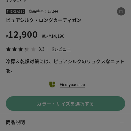
オフホワイト
商品番号：17244
THE CLASSE
ピュアシルク・ロングカーディガン
この商品をシェアする
12,900
¥
14,190
¥
税込
ピュアシルク・ロングカーディガン
¥12,900
税込¥14,190
3.3
6レビュー
3.3
6レビュー
冷房＆乾燥対策には、ピュアシルクのリュクスなニット
を。
Find your size
LINE
X
メール
カラー・サイズを選択する
商品説明