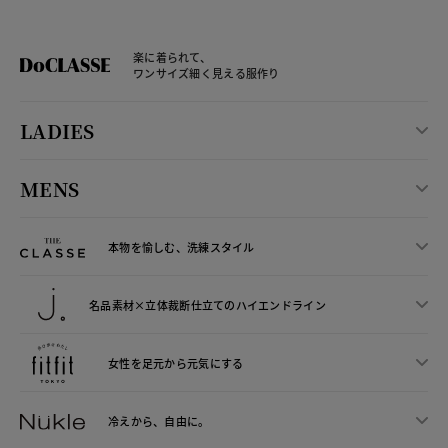
楽に着られて、
ワンサイズ細く見える服作り
LADIES
MENS
本物を愉しむ、洗練スタイル
名品素材×立体裁断仕立ての
ハイエンドライン
女性を足元から
元気にする
冷えから、
自由に。