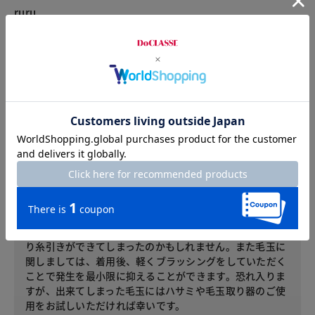
ruru
カラー：アイスグレー
サイズ：L/XL
着るととてもいいんですけど、一度であちこち糸がつって、毛
玉が酷くて、悲しくなりました。
お客様サービスセンターからのコメント
レビューへのご投稿ありがとうございます。
この度は、残念な思いをさせてしまい申し訳ございませ
ん。
こちらのカーディガンはとろけるような肌ざわりのシルク
100%の非常に繊細な素材のため、引っ掛かりや摩擦によ
り糸引きができてしまったのかもしれません。また毛玉に
関しましては、着用後、軽くブラッシングをしていただく
ことで発生を最小限に抑えることができます。恐れ入りま
すが、出来てしまった毛玉にはハサミや毛玉取り器のご使
用をお試しいただければ幸いです。