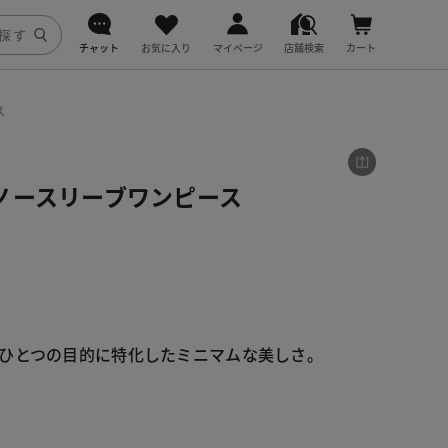
チャット
お気に入り
マイページ
店舗検索
カート
DoCLASSE
ス
j.
ノースリーブワンピース
fitfit
ひとつの目的に特化したミニマムな美しさ。