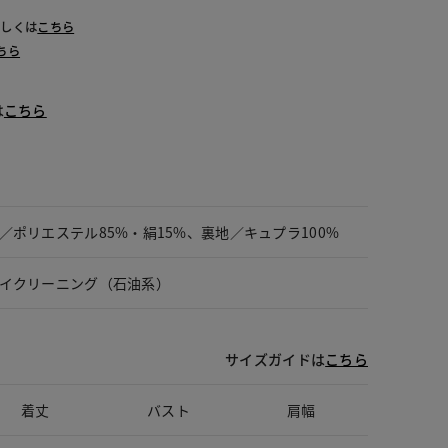
詳しくは
こちら
ちら
は
こちら
／ポリエステル85%・絹15%、裏地／キュプラ100%
イクリーニング（石油系）
サイズガイドは
こちら
着丈
バスト
肩幅