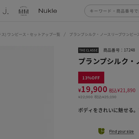
ザクラス) ワンピース・セットアップ一覧
プランプシルク・ノースリーブワンピー
商品番号：17248
THE CLASSE
プランプシルク・
13
19,900
¥
¥
21,890
税込
¥
22,900
税込
¥25,190
ボディをきれいに魅せる。
Find your size