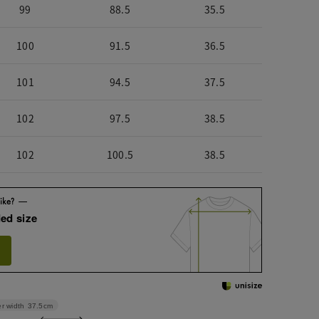
99
88.5
35.5
100
91.5
36.5
101
94.5
37.5
102
97.5
38.5
102
100.5
38.5
ed size
r width
37.5cm