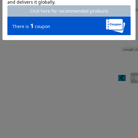
Width
4
Length
1
7