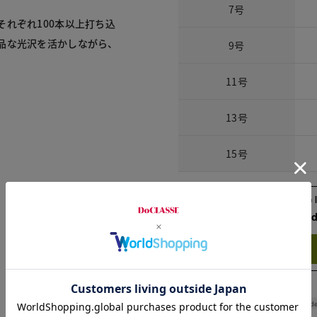
7号
れぞれ100本以上打ち込
品な光沢を活かしながら、
9号
11号
13号
15号
Check the recommend
Try this item on
Shoulde