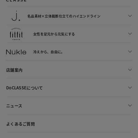
名品素材×立体裁断仕立ての
ハイエンドライン
女性を足元から
元気にする
冷えから、
自由に。
店舗案内
DoCLASSEについて
ニュース
よくあるご質問