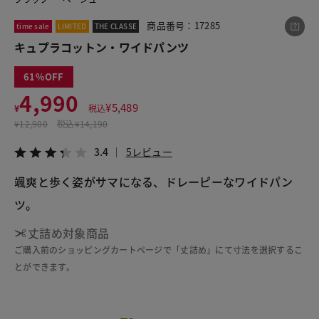
商品番号：17285
time sale
LIMITED
THE CLASSE
キュプラコットン・ワイドパンツ
この商品をシェアする
61
キュプラコットン・ワイドパンツ
4,990
¥
5,489
¥
税込
¥4,990
税込¥5,489
¥
12,900
税込
¥14,190
3.4
5レビュー
3.4
5レビュー
颯爽と歩く姿がサマになる、ドレーピーなワイドパン
ツ。
LINE
X
メール
丈詰め対象商品
ご購入前のショッピングカートページで「丈詰め」にて寸法を選択するこ
とができます。