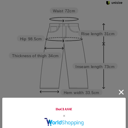
Waist
72cm
Rise length
31cm
Hip
98.5cm
Thickness of thigh
34cm
Inseam length
73cm
Hem width
33.5cm
7号
9号
11号
13号
15号