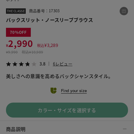
商品番号：17303
THE CLASSE
バックスリット・ノースリーブブラウス
この商品をシェアする
70
バックスリット・ノースリーブブラウス
2,990
¥
3,289
¥
税込
¥2,990
税込¥3,289
¥
9,990
税込
¥10,989
3.8
6レビュー
3.8
6レビュー
美しさへの意識を高めるバックシャンスタイル。
LINE
X
メール
Find your size
カラー・サイズを選択する
商品説明