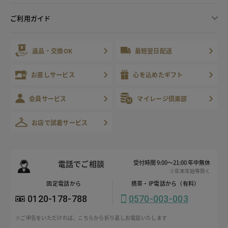
ご利用ガイド
返品・交換OK
最短翌日配送
お直しサービス
心を込めたギフト
会員サービス
マイレージ倶楽部
お店で試着サービス
電話でご相談
受付時間 9:00～21:00 年中無休
※年末年始等除く
固定電話から
携帯・IP電話から（有料）
0120-178-788
0570-003-003
※ご申告をいただければ、こちらから折り返しお電話いたします