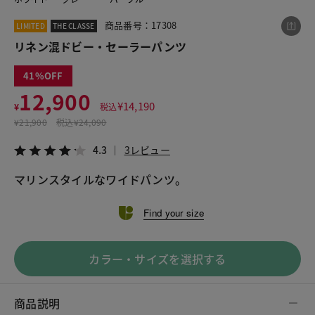
商品番号：17308
LIMITED
THE CLASSE
リネン混ドビー・セーラーパンツ
この商品をシェアする
41
リネン混ドビー・セーラーパンツ
12,900
¥
14,190
¥
税込
¥12,900
税込¥14,190
¥
21,900
税込
¥24,090
4.3
3レビュー
4.3
3レビュー
マリンスタイルなワイドパンツ。
LINE
X
メール
Find your size
カラー・サイズを選択する
商品説明