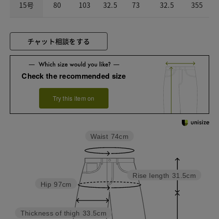
15号
80
103
32.5
73
32.5
355
チャット相談をする
Check the recommended size
Try this item on
Waist
74cm
Rise length
31.5cm
Hip
97cm
Thickness of thigh
33.5cm