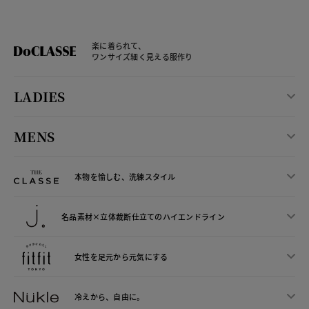
楽に着られて、
ワンサイズ細く見える服作り
LADIES
MENS
本物を愉しむ、洗練スタイル
名品素材×立体裁断仕立ての
ハイエンドライン
女性を足元から
元気にする
冷えから、
自由に。