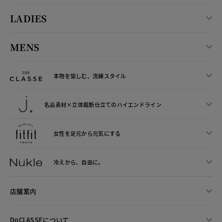
LADIES
MENS
本物を愉しむ、洗練スタイル
名品素材×立体裁断仕立ての
ハイエンドライン
女性を足元から
元気にする
冷えから、
自由に。
店舗案内
DoCLASSEについて