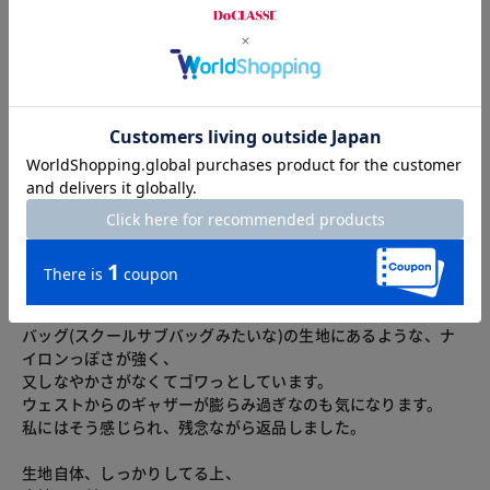
2023.08.26
restless
カラー：ミッドナイトブルー
サイズ：11号
とても素敵なデザイン。
カラーも好みです。
でも生地の質感は画像だけでは伝わりきれませんね。
ハリがあるというか何というか
バッグ(スクールサブバッグみたいな)の生地にあるような、ナ
イロンっぽさが強く、
又しなやかさがなくてゴワっとしています。
ウェストからのギャザーが膨らみ過ぎなのも気になります。
私にはそう感じられ、残念ながら返品しました。
生地自体、しっかりしてる上、