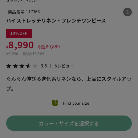
ミッドナイトブルー
商品番号：17366
ハイストレッチリネン・フレンチワンピース
この商品をシェアする
10
ハイストレッチリネン・フレンチワンピース
8,990
¥
9,889
¥
税込
¥8,990
税込¥9,889
¥
9,990
税込
¥10,989
3.6
5レビュー
3.6
5レビュー
ぐんぐん伸びる進化系リネンなら、上品にスタイルアッ
プ。
LINE
X
メール
Find your size
カラー・サイズを選択する