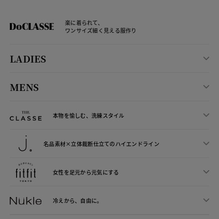
楽に着られて、
ワンサイズ細く見える服作り
LADIES
MENS
本物を愉しむ、洗練スタイル
名品素材×立体裁断仕立ての
ハイエンドライン
女性を足元から
元気にする
冷えから、
自由に。