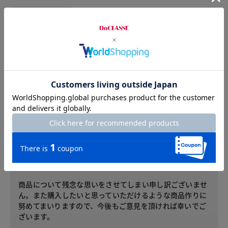
2026.07.26
hoya
身長156cm
体型普通
カラー：ライトグレー
サイズ：L/XL
思っていた以上に生地が薄く、形かきれいに出なかったので、
残念ですが返品させていただきました。
お客様サービスセンターからのコメント
レビューへのご投稿ありがとうございます。
商品について残念な思いをさせてしまい申し訳ございませ
ん。また購入したいと思っていただけるような商品作りに
努めてまいりますので、今後もご意見を頂ければ幸いでご
ざいます。