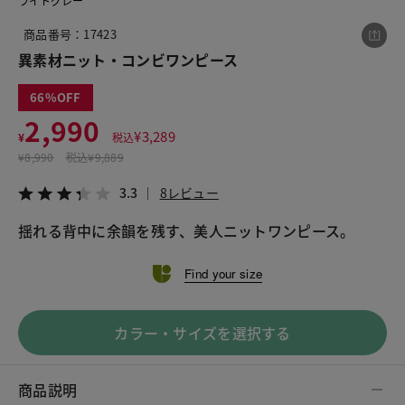
ライトグレー
商品番号：17423
異素材ニット・コンビワンピース
この商品をシェアする
66
異素材ニット・コンビワンピース
2,990
¥
3,289
¥
税込
¥2,990
税込¥3,289
¥
8,990
税込
¥9,889
3.3
8レビュー
3.3
8レビュー
揺れる背中に余韻を残す、美人ニットワンピース。
LINE
X
メール
Find your size
カラー・サイズを選択する
商品説明