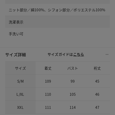
ニット部分／綿100%、シフォン部分／ポリエステル100%
洗濯表示
手洗い可
サイズ詳細
サイズガイドは
こちら
サイズ
着丈
バスト
裄丈
S/M
109
99
45
L/XL
110
105
46
XXL
111
114
47