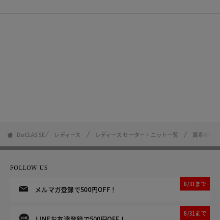
DoCLASSE
レディース
レディース セーター・ニット一覧
異素材ニ
FOLLOW US
8/31まで
メルマガ登録で500円OFF！
8/31まで
LINEお友達登録で500円OFF！