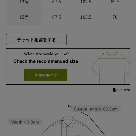
13号
67.5
102.5
69.5
15号
67.5
105.5
70
チャット相談をする
Check the recommended size
Try this item on
Sleeve length
68.5cm
Width
49.8cm