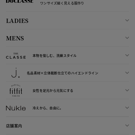
ワンサイズ細く見える服作り
LADIES
MENS
本物を愉しむ、洗練スタイル
名品素材×立体裁断仕立ての
ハイエンドライン
女性を足元から
元気にする
冷えから、
自由に。
店舗案内