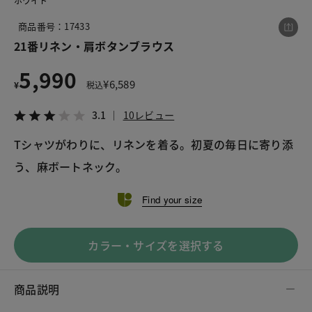
ホワイト
商品番号：17433
21番リネン・肩ボタンブラウス
この商品をシェアする
5,990
¥
6,589
¥
税込
21番リネン・肩ボタンブラウス
¥5,990
税込¥6,589
3.1
10レビュー
3.1
10レビュー
Tシャツがわりに、リネンを着る。初夏の毎日に寄り添
う、麻ボートネック。
Find your size
LINE
X
メール
カラー・サイズを選択する
商品説明