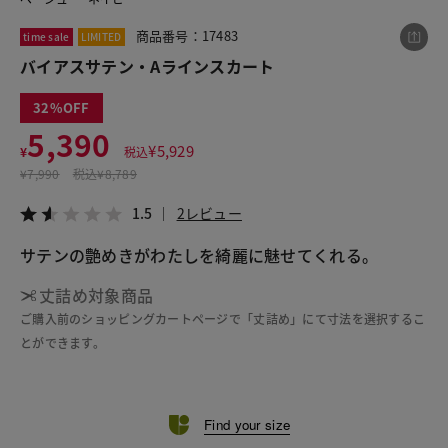
商品番号：17483
time sale
LIMITED
バイアスサテン・Aラインスカート
この商品をシェアする
32
バイアスサテン・Aラインスカート
5,390
¥
5,929
¥
税込
¥5,390
税込¥5,929
¥
7,990
税込
¥8,789
1.5
2レビュー
1.5
2レビュー
サテンの艶めきがわたしを綺麗に魅せてくれる。
丈詰め対象商品
LINE
X
メール
ご購入前のショッピングカートページで「丈詰め」にて寸法を選択するこ
とができます。
Find your size