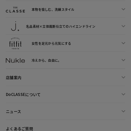
本物を愉しむ、洗練スタイル
名品素材×立体裁断仕立ての
ハイエンドライン
女性を足元から
元気にする
冷えから、
自由に。
店舗案内
DoCLASSEについて
ニュース
よくあるご質問