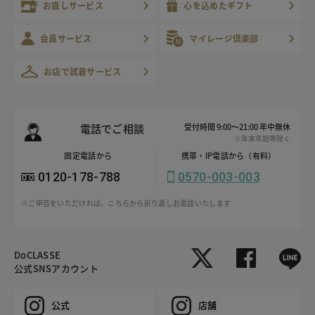
お直しサービス
心を込めたギフト
会員サービス
マイレージ倶楽部
お店で試着サービス
電話でご相談
受付時間 9:00～21:00 年中無休
※年末年始等除く
固定電話から
携帯・IP電話から（有料）
0120-178-788
0570-003-003
※ご申告をいただければ、こちらから折り返しお電話いたします
DoCLASSE
公式SNSアカウント
公式
店舗