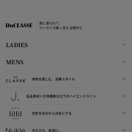
楽に着られて、
ワンサイズ細く見える服作り
LADIES
MENS
本物を愉しむ、洗練スタイル
名品素材×立体裁断仕立ての
ハイエンドライン
女性を足元から
元気にする
冷えから、
自由に。