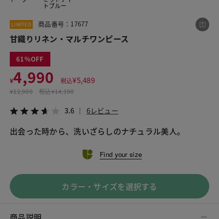
トブルー
商品番号：17677
LIMITED
この商品をシェアする
甘織りリネン・マルチワンピース
61
甘織りリネン・マルチワンピース
4,990
¥4,990
税込¥5,489
¥
5,489
¥
税込
3.6
6レビュー
¥
12,900
税込
¥14,190
3.6
6レビュー
LINE
X
メール
Find your size
カラー・サイズを選択する
商品説明