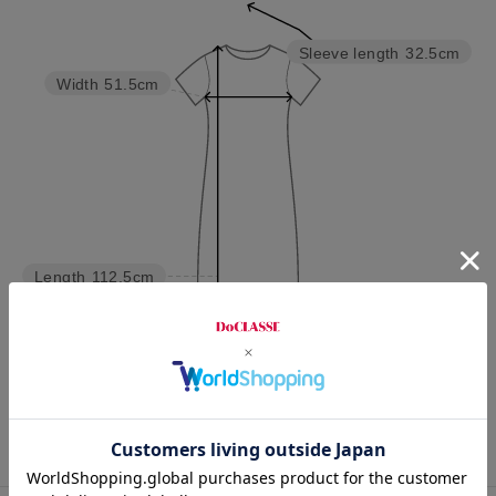
Sleeve length
32.5cm
Width
51.5cm
Length
112.5cm
7号
9号
11号
13号
15号