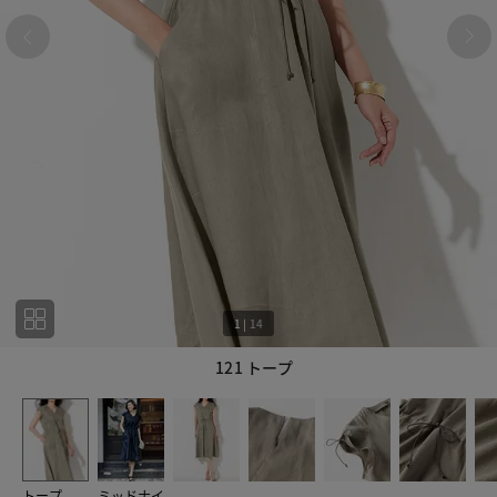
1
|
14
121 トープ
1
14
トープ
ミッドナイ