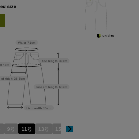
ed size
Waist
71cm
Rise length
39cm
9.5cm
 of thigh
38.5cm
Inseam length
63cm
Hem width
35cm
号
9号
11号
13号
15号