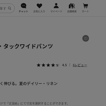
チャット
お気に入り
マイページ
店舗検索
カート
DoCLASSE
j.
・タックワイドパンツ
fitfit
4.5
6レビュー
く伸びる。夏のデイリー・リネン
ージで「丈詰め」にて寸法を選択することができます。