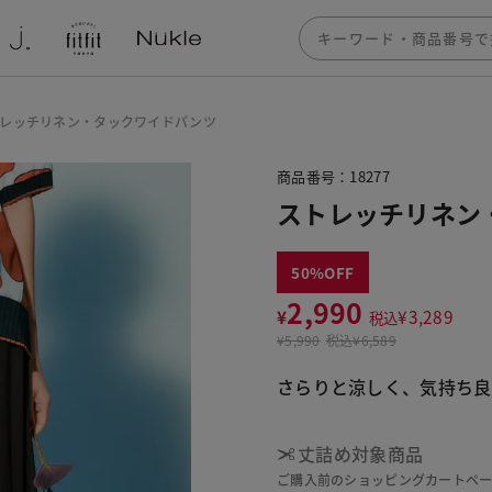
レッチリネン・タックワイドパンツ
商品番号：18277
ストレッチリネン
50
2,990
¥
¥
3,289
税込
¥
5,990
税込
¥6,589
さらりと涼しく、気持ち良
丈詰め対象商品
ご購入前のショッピングカートペ