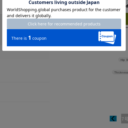
Check the recommend
Try this item on
。
Hip
9
Thickness
7