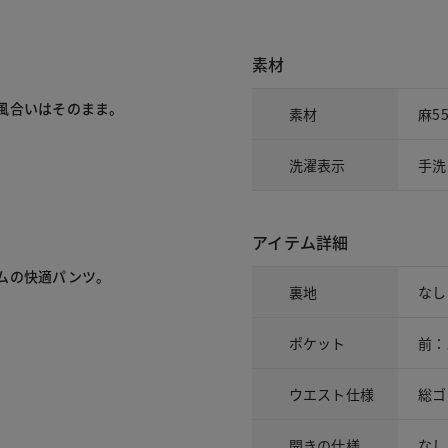
素材
合いはそのまま。

素材
麻5
洗濯表示
手洗
アイテム詳細
ムの快適パンツ。
裏地
なし
ポケット
前：
ウエスト仕様
総ゴ
開きの仕様
なし