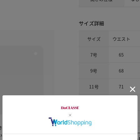
サイズ詳細
サイズ
ウエスト
7号
65
9号
68
11号
71
13号
74
15号
77
さらで気持
いで他の色