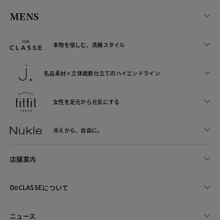
MENS
本物を愉しむ、洗練スタイル
名品素材×立体裁断仕立ての
ハイエンドライン
女性を足元から
元気にする
冷えから、
自由に。
店舗案内
DoCLASSEについて
ニュース