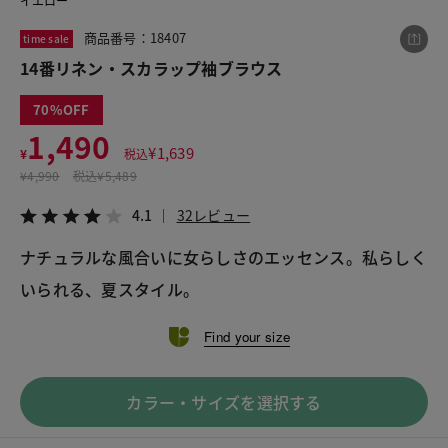
イエロー
商品番号：18407
time sale
14番リネン・スカラップ袖ブラウス
この商品をシェアする
70
14番リネン・スカラップ袖ブラウス
1,490
¥
1,639
¥
税込
¥1,490
税込¥1,639
¥
4,990
税込
¥5,489
4.1
32レビュー
4.1
32レビュー
ナチュラルな風合いに女らしさのエッセンス。私らしく
いられる、夏スタイル。
LINE
X
メール
Find your size
カラー・サイズを選択する