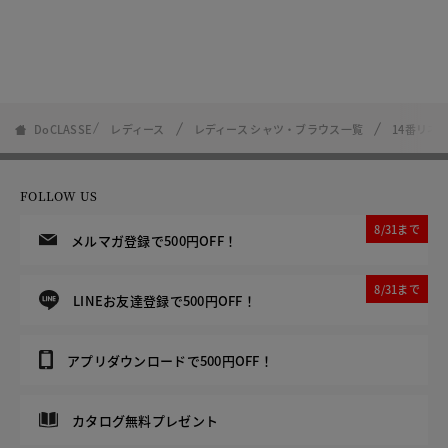
DoCLASSE
レディース
レディース シャツ・ブラウス一覧
14番リネ
FOLLOW US
8/31まで
メルマガ登録で500円OFF！
8/31まで
LINEお友達登録で500円OFF！
アプリダウンロードで500円OFF！
カタログ無料プレゼント