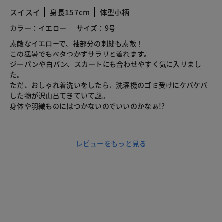
スイスイ
身長157cm
体型小柄
カラー：イエロー
サイズ：9号
素敵なイエローで、袖部分の刺繍も素敵！
この猛暑でもベタつかずサラリと着れます。
ジーパンや白パン、スカートにも合わせやすく気に入リまし
た。
ただ、おしゃれ着洗いをしたら、洗濯機のゴミ受けにケバケバ
した物が沢山出てきていて謎。
身体や羽織ものにはつかないのでいいのかなぁ!?
レビューをもっと見る