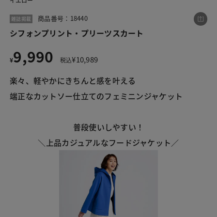
イエロー
商品番号：18440
雑誌掲載
シフォンプリント・プリーツスカート
この商品をシェアする
9,990
¥
10,989
¥
税込
シフォンプリント・プリーツスカート
楽々、軽やかにきちんと感を叶える
¥9,990
税込¥10,989
端正なカットソー仕立てのフェミニンジャケット
普段使いしやすい！
＼上品カジュアルなフードジャケット／
LINE
X
メール