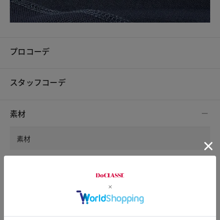
プロコーデ
スタッフコーデ
素材
素材
表地・裏地／ポリエステル100%
洗濯表示
手洗い可