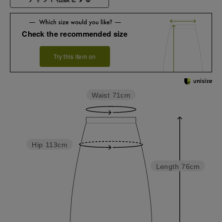
Check the recommended size
Try this item on
Waist
71cm
Hip
113cm
Length
76cm