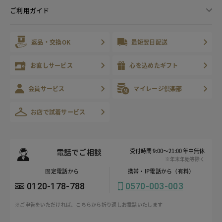
ご利用ガイド
返品・交換OK
最短翌日配送
お直しサービス
心を込めたギフト
会員サービス
マイレージ倶楽部
お店で試着サービス
電話でご相談
受付時間 9:00～21:00 年中無休
※年末年始等除く
固定電話から
携帯・IP電話から（有料）
0120-178-788
0570-003-003
※ご申告をいただければ、こちらから折り返しお電話いたします