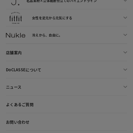
名品素材×立体裁断仕立ての
ハイエンドライン
女性を足元から
元気にする
冷えから、
自由に。
店舗案内
DoCLASSEについて
ニュース
よくあるご質問
お問い合わせ