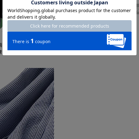
7
両腰ポケットはファスナー
す。動きやすい360°スト