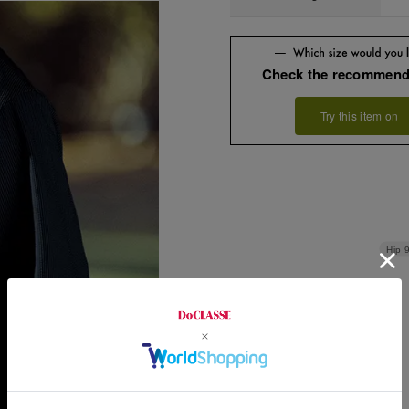
Check the recommend
Try this item on
Hip