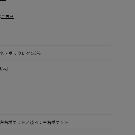
は
こちら
7%・ポリウレタン3%
い可
左右ポケット／後ろ：左右ポケット