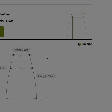
ed size
Waist
71cm
96cm
Length
68cm