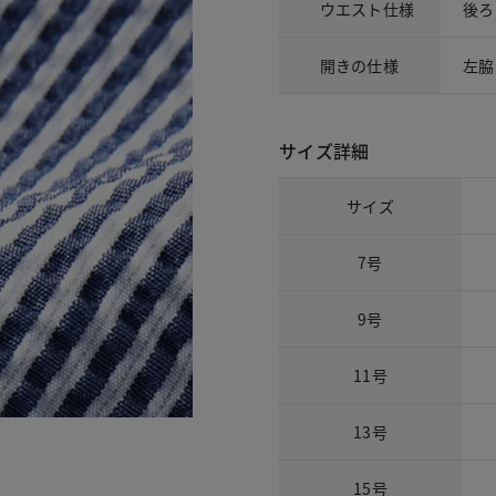
ウエスト仕様
後ろ
開きの仕様
左脇
サイズ詳細
サイズ
7号
9号
11号
13号
15号