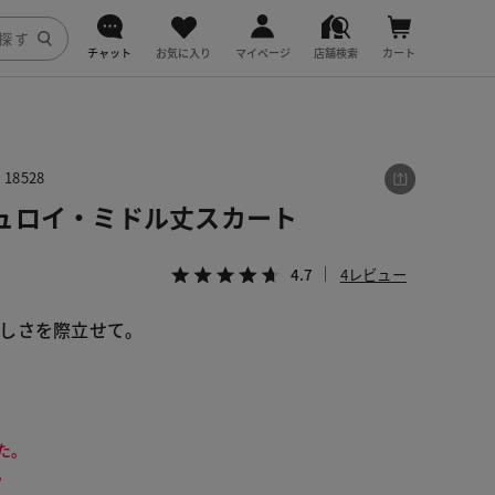
チャット
お気に入り
マイページ
店舗検索
カート
DoCLASSE
j.
8528
ュロイ・ミドル丈スカート
fitfit
4.7
4レビュー
しさを際立せて。
た。
。