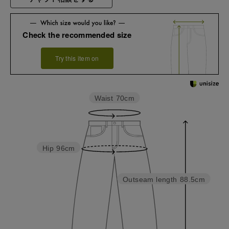
Check the recommended size
Try this item on
Waist
70cm
Hip
96cm
Outseam length
88.5cm