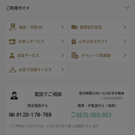
ご利用ガイド
返品・交換OK
最短翌日配送
お直しサービス
心を込めたギフト
会員サービス
マイレージ倶楽部
お店で試着サービス
電話でご相談
受付時間 9:00～21:00 年中無休
※年末年始等除く
固定電話から
携帯・IP電話から（有料）
0120-178-788
0570-003-003
※ご申告をいただければ、こちらから折り返しお電話いたします