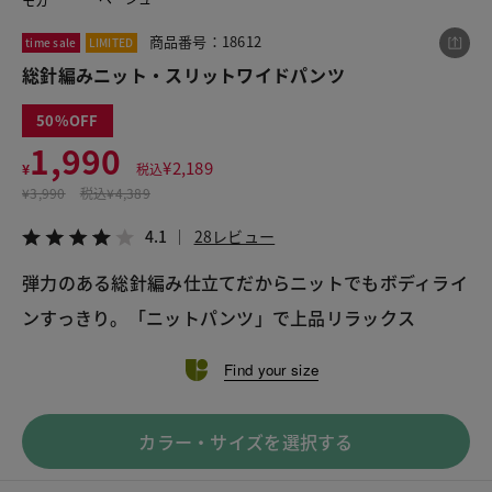
モカ
商品番号：18612
time sale
LIMITED
総針編みニット・スリットワイドパンツ
この商品をシェアする
50
総針編みニット・スリットワイドパンツ
1,990
¥
2,189
¥
税込
¥1,990
税込¥2,189
¥
3,990
税込
¥4,389
4.1
28レビュー
4.1
28レビュー
弾力のある総針編み仕立てだからニットでもボディライ
ンすっきり。「ニットパンツ」で上品リラックス
LINE
X
メール
Find your size
カラー・サイズを選択する