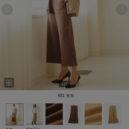
1
|
6
651 モカ
1
6
ベージュ