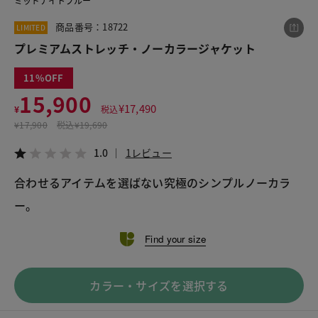
ミッドナイトブルー
商品番号：18722
LIMITED
プレミアムストレッチ・ノーカラージャケット
この商品をシェアする
11
プレミアムストレッチ・ノーカラージャケット
15,900
¥
17,490
¥
税込
¥15,900
税込¥17,490
¥
17,900
税込
¥19,690
1.0
1レビュー
1.0
1レビュー
合わせるアイテムを選ばない究極のシンプルノーカラ
ー。
LINE
X
メール
Find your size
カラー・サイズを選択する