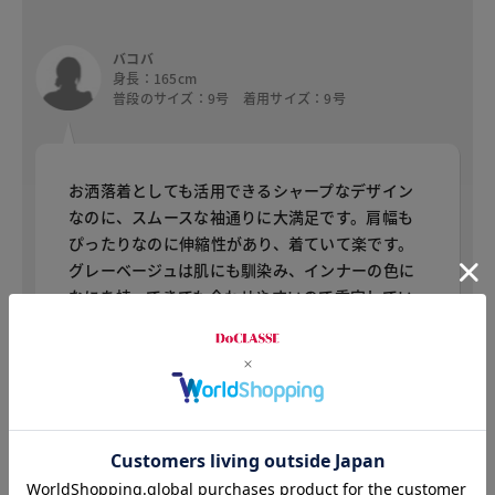
バコバ
身長：165cm
普段のサイズ：9号 着用サイズ：9号
お洒落着としても活用できるシャープなデザイン
なのに、スムースな袖通りに大満足です。肩幅も
ぴったりなのに伸縮性があり、着ていて楽です。
グレーベージュは肌にも馴染み、インナーの色に
なにを持ってきても合わせやすいので重宝してい
ます。想像以上に軽く薄手なので、気軽にコート
を羽織れて、秋から冬にかけて活躍すること間違
いなしです。
AS