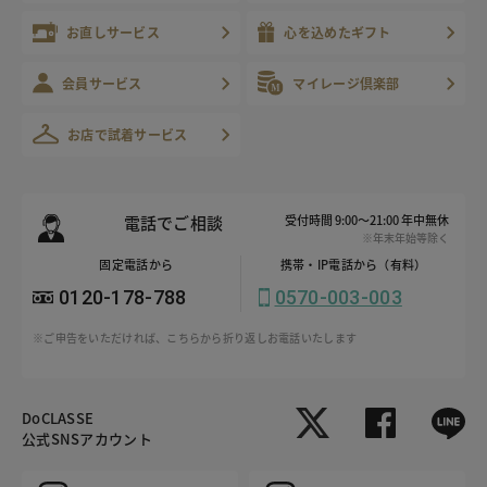
お直しサービス
心を込めたギフト
会員サービス
マイレージ倶楽部
お店で試着サービス
電話でご相談
受付時間 9:00～21:00 年中無休
※年末年始等除く
固定電話から
携帯・IP電話から（有料）
0120-178-788
0570-003-003
※ご申告をいただければ、こちらから折り返しお電話いたします
DoCLASSE
公式SNSアカウント