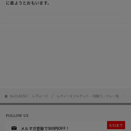
に着ようとおもいます。
DoCLASSE
レディース
レディース ジャケット・羽織り・ジレ一覧
プ
FOLLOW US
8/31まで
メルマガ登録で500円OFF！