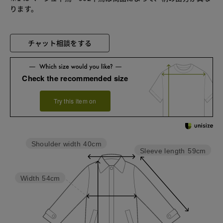
チャット相談をする
Check the recommended size
Try this item on
Shoulder width
40cm
Sleeve length
59cm
Width
54cm