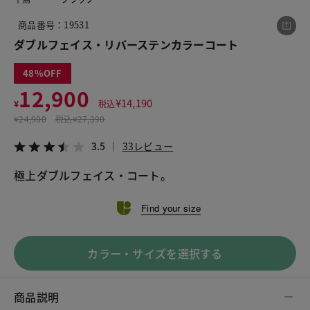
商品番号：19531
ダブルフェイス・リバーステンカラーコート
この商品をシェアする
48
12,900
ダブルフェイス・リバーステンカラーコート
¥
14,190
¥
税込
¥12,900
税込¥14,190
¥
24,900
税込
¥27,390
3.5
33レビュー
3.5
33レビュー
極上ダブルフェイス・コート。
LINE
X
メール
Find your size
カラー・サイズを選択する
商品説明