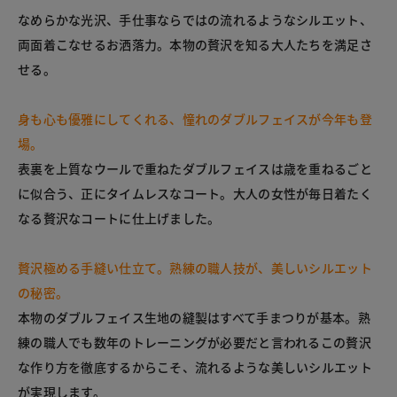
なめらかな光沢、手仕事ならではの流れるようなシルエット、
両面着こなせるお洒落力。本物の贅沢を知る大人たちを満足さ
せる。
身も心も優雅にしてくれる、憧れのダブルフェイスが今年も登
場。
表裏を上質なウールで重ねたダブルフェイスは歳を重ねるごと
に似合う、正にタイムレスなコート。大人の女性が毎日着たく
なる贅沢なコートに仕上げました。
贅沢極める手縫い仕立て。熟練の職人技が、美しいシルエット
の秘密。
本物のダブルフェイス生地の縫製はすべて手まつりが基本。熟
練の職人でも数年のトレーニングが必要だと言われるこの贅沢
な作り方を徹底するからこそ、流れるような美しいシルエット
が実現します。