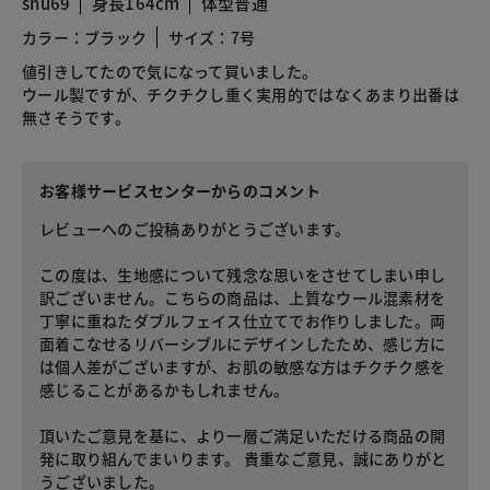
shu69
身長164cm
体型普通
カラー：ブラック
サイズ：7号
値引きしてたので気になって買いました。
ウール製ですが、チクチクし重く実用的ではなくあまり出番は
無さそうです。
お客様サービスセンターからのコメント
レビューへのご投稿ありがとうございます。
この度は、生地感について残念な思いをさせてしまい申し
訳ございません。こちらの商品は、上質なウール混素材を
丁寧に重ねたダブルフェイス仕立てでお作りしました。両
面着こなせるリバーシブルにデザインしたため、感じ方に
は個人差がございますが、お肌の敏感な方はチクチク感を
感じることがあるかもしれません。
頂いたご意見を基に、より一層ご満足いただける商品の開
発に取り組んでまいります。 貴重なご意見、誠にありがと
うございました。