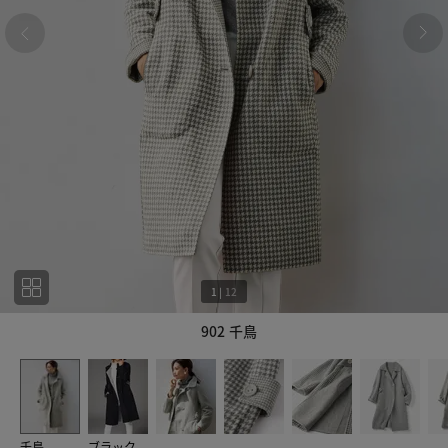
1
|
12
902 千鳥
1
12
千鳥
ブラック