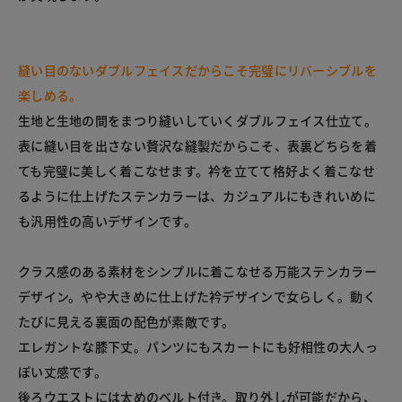
縫い目のないダブルフェイスだからこそ完璧にリバーシブルを
楽しめる。
生地と生地の間をまつり縫いしていくダブルフェイス仕立て。
表に縫い目を出さない贅沢な縫製だからこそ、表裏どちらを着
ても完璧に美しく着こなせます。衿を立てて格好よく着こなせ
るように仕上げたステンカラーは、カジュアルにもきれいめに
も汎用性の高いデザインです。
クラス感のある素材をシンプルに着こなせる万能ステンカラー
デザイン。やや大きめに仕上げた衿デザインで女らしく。動く
たびに見える裏面の配色が素敵です。
エレガントな膝下丈。パンツにもスカートにも好相性の大人っ
ぽい丈感です。
後ろウエストには太めのベルト付き。取り外しが可能だから、