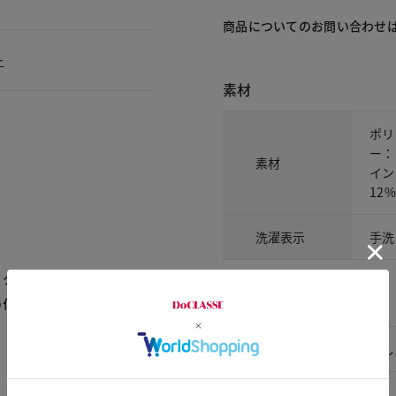
商品についてのお問い合わせ
ー
素材
ポリ
ー：
素材
イン
12%
洗濯表示
手洗
ックを追加購入しました。
アイテム詳細
付けるのが嫌なので、9号
裏地
なし
ポケット
なし