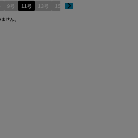
号
9号
11号
13号
15号
いません。