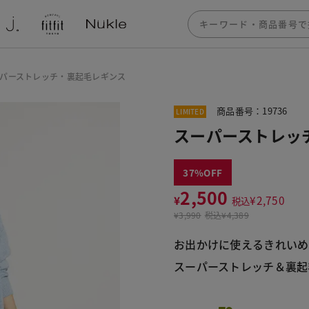
パーストレッチ・裏起毛レギンス
商品番号：19736
LIMITED
スーパーストレッ
37
2,500
¥
¥
2,750
税込
¥
3,990
税込
¥4,389
お出かけに使えるきれいめ
スーパーストレッチ＆裏起