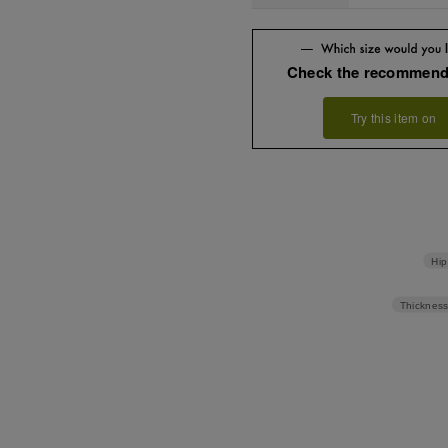
Check the recommend
Try this item on
Hip
Thickness