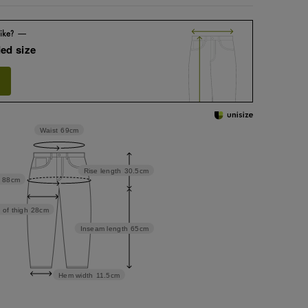
ed size
Waist
69cm
Rise length
30.5cm
88cm
 of thigh
28cm
Inseam length
65cm
Hem width
11.5cm