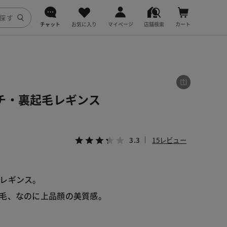
チャット
お気に入り
マイページ
店舗検索
カート
DoCLASSE
j.
チ・裏起毛レギンス
fitfit
3.3
15レビュー
レギンス。

毛、なのに上品顔の美質感。