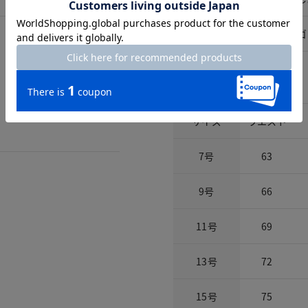
ウエスト仕様
総ゴ
サイズ詳細
サイズ
ウエスト
7号
63
9号
66
11号
69
13号
72
15号
75