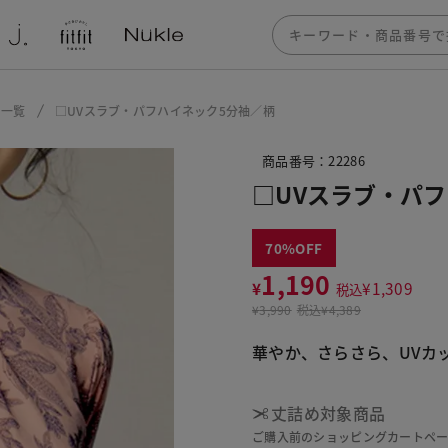
ー一覧
□UVスラブ・パフハイネック5分袖／柄
商品番号：22286
□UVスラブ・パ
70
1,190
¥
¥
1,309
税込
¥
3,990
税込
¥4,389
華やか、さらさら、UVカ
丈詰め対象商品
ご購入前のショッピングカートペ