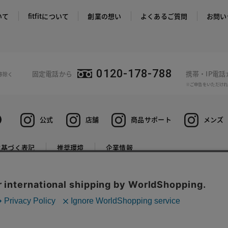
いて
fitfitについて
創業の想い
よくあるご質問
お問い
0120-178-788
固定電話から
携帯・IP電
等除く
※ご申告をいただけれ
公式
店舗
商品サポート
メンズ
に基づく表記
推奨環境
企業情報