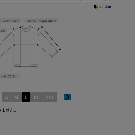
Sleeve length
36cm
r width
35cm
3cm
ngth
65.5cm
S
M
L
XL
XXL
いません。