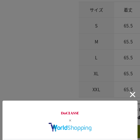
サイズ
着丈
S
65.5
M
65.5
L
65.5
XL
65.5
XXL
65.5
Check the recommend
Try this item on