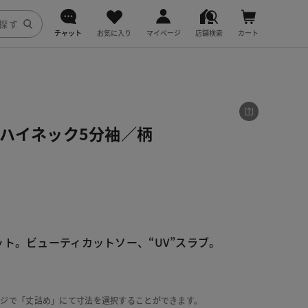
チャット
お気に入り
マイページ
店舗検索
カート
DoCLASSE
j.
フハイネック5分袖／柄
fitfit
ット。ビューティカットソー、“UV”スラブ。
ージで「丈詰め」にて寸法を選択することができます。