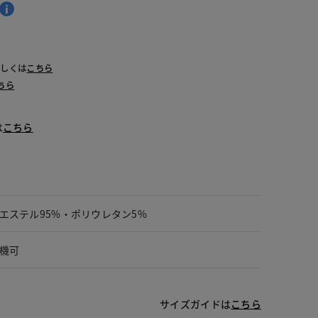
詳しくは
こちら
ちら
は
こちら
エステル95%・ポリウレタン5%
機可
サイズガイドは
こちら