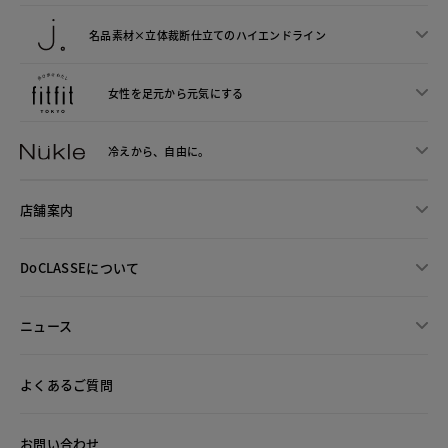
名品素材×立体裁断仕立ての
ハイエンドライン
女性を足元から
元気にする
冷えから、
自由に。
店舗案内
DoCLASSEについて
ニュース
よくあるご質問
お問い合わせ