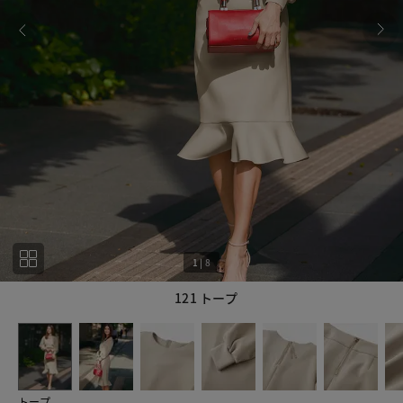
1
|
8
121 トープ
1
8
トープ