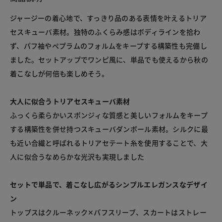
ジャージーの着心地で、すっきり品のある表情を叶えるトリア
セスキューバ素材。独特のふくらみ感はボディラインを拾わ
ず、パフ袖やペプラムのフォルムをキープする構築性も完備し
ました。セットアップでワンピ風に、単品でも使えるから秋の
着こなしが何倍も楽しめそう。
大人に似合うトリアセスキューバ素材
ふっくら柔らかいスポンジィな質感と美しいフォルムをキープ
する構築性を併せ持つスキューバダンボール素材。シルクに最
も近い合繊と呼ばれるトリアセテート糸を使用することで、大
人に似合うなめらかな光沢も実現しました
セットで単品で、着こなし広がるシンプルエレガンスなデザイ
ン
トップスはクルーネック✕パフスリーブ、スカートはストレー