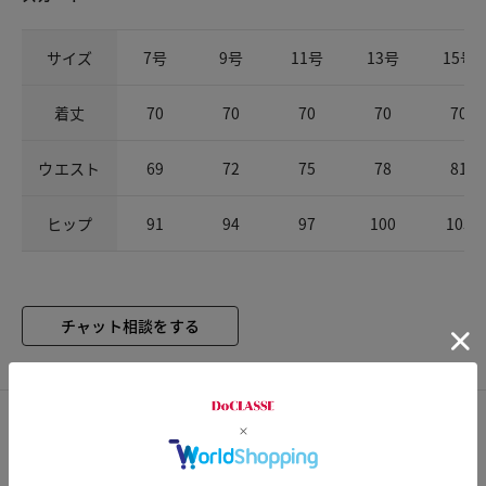
サイズ
7号
9号
11号
13号
15号
着丈
70
70
70
70
70
ウエスト
69
72
75
78
81
ヒップ
91
94
97
100
103
チャット相談をする
カスタマーレビュー
総合評価