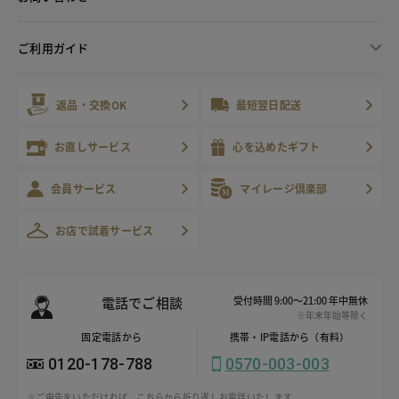
ご利用ガイド
返品・交換OK
最短翌日配送
お直しサービス
心を込めたギフト
会員サービス
マイレージ倶楽部
お店で試着サービス
電話でご相談
受付時間 9:00～21:00 年中無休
※年末年始等除く
固定電話から
携帯・IP電話から（有料）
0120-178-788
0570-003-003
※ご申告をいただければ、こちらから折り返しお電話いたします