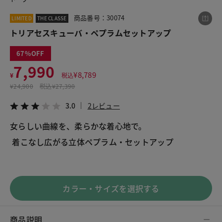
商品番号：30074
LIMITED
THE CLASSE
トリアセスキューバ・ペプラムセットアップ
この商品をシェアする
67
トリアセスキューバ・ペプラムセットアップ
7,990
¥
8,789
¥
税込
¥7,990
税込¥8,789
¥
24,900
税込
¥27,390
3.0
2レビュー
3.0
2レビュー
女らしい曲線を、柔らかな着心地で。
LINE
X
メール
カラー・サイズを選択する
商品説明