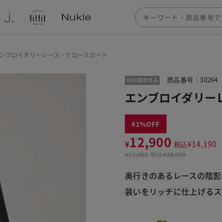
ンブロイダリーレース・ナロースカート
商品番号：30264
WEB限定商品
エンブロイダリー
41
12,900
¥
¥
14,190
税込
¥
21,900
税込
¥24,090
奥行きのあるレースの陰影
装いをリッチに仕上げるス