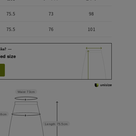
75.5
73
98
75.5
76
101
ed size
Waist
73cm
98cm
Length
75.5cm