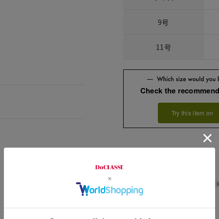
9号
11号
Check the recommend
Try this item on
Hip