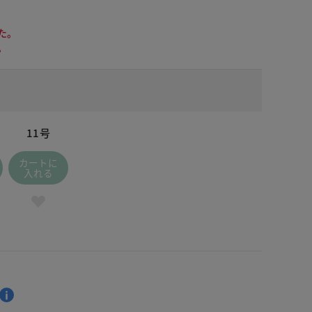
た。
。
11号
カートに
入れる
 パープル