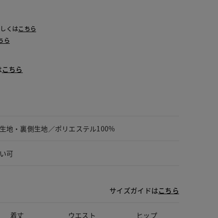
詳しくは
こちら
ちら
は
こちら
生地・裏側生地／ポリエステル100%
い可
サイズガイドは
こちら
着丈
ウエスト
ヒップ