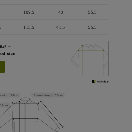
109.5
40
55.5
5
115.5
41.5
55.5
ed size
Sleeve length
55cm
r width
39cm
2.3cm