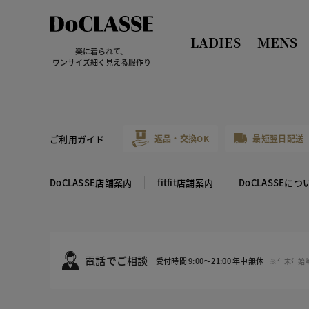
LADIES
MENS
楽に着られて、
ワンサイズ細く見える服作り
ご利用ガイド
返品・交換OK
最短翌日配送
DoCLASSE店舗案内
fitfit店舗案内
DoCLASSEにつ
電話でご相談
受付時間 9:00～21:00 年中無休
※年末年始