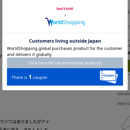
XL
45
XXL
45.
Check the recommend
プと合わせたのですがぴっ
Try this item on
Shoulde
Width
5
の折りジワはありましたがアイ
足長に見え、きちんとした