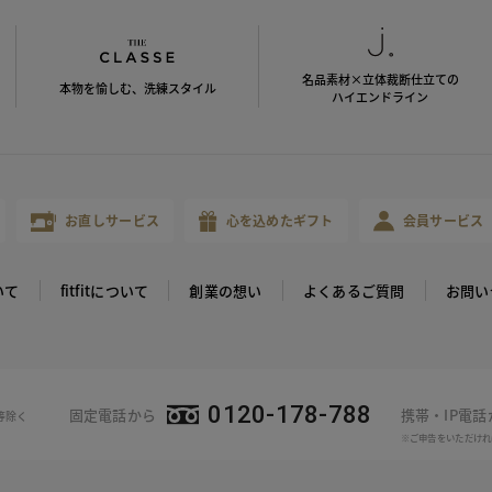
名品素材×立体裁断仕立ての
本物を愉しむ、洗練スタイル
ハイエンドライン
お直しサービス
心を込めたギフト
会員サービス
いて
fitfitについて
創業の想い
よくあるご質問
お問い
0120-178-788
固定電話から
携帯・IP電
等除く
※ご申告をいただけれ