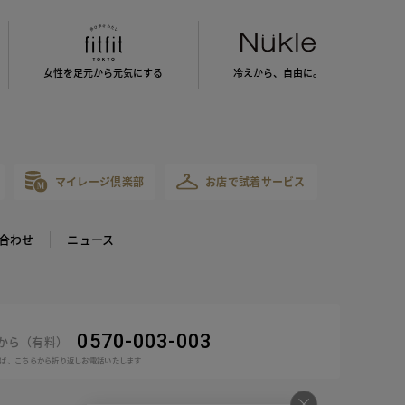
女性を足元から
元気にする
冷えから、
自由に。
マイレージ倶楽部
お店で試着サービス
合わせ
ニュース
0570-003-003
話から（有料）
ば、こちらから折り返しお電話いたします