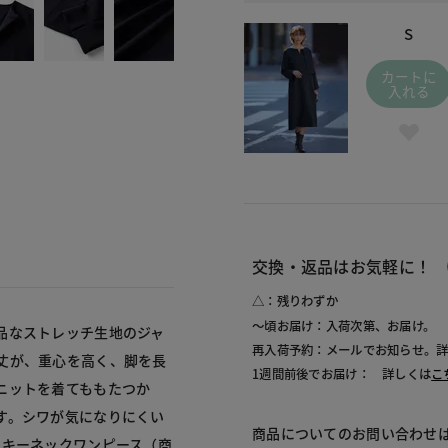
S
カートに
入れる
交換・返品はお気軽に！
△：残りわずか
～頃お届け：入荷次第、お届け。
品なストレッチ生地のジャ
再入荷予約：メールでお知らせ。
丈が、重心を高く、脚を長
1週間前後でお届け： 詳しくは
こ
ニットを着てももたつか
す。シワが気になりにくい
商品についてのお問い合わせ
のキーネックワンピース（商