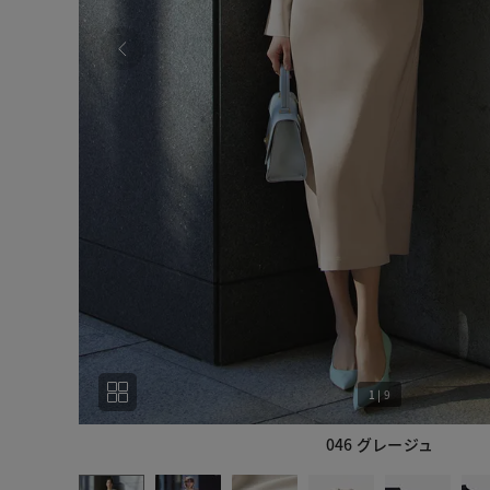
1
|
9
046 グレージュ