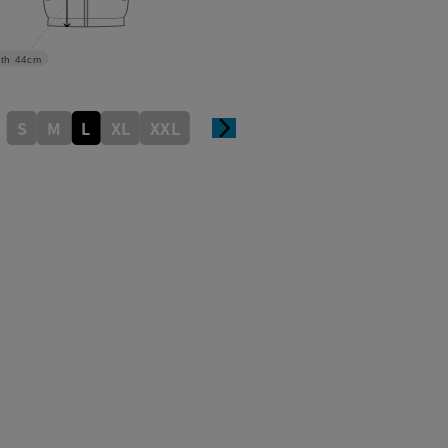
th
44cm
S
M
L
XL
XXL