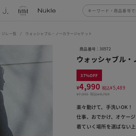
・ジレ一覧
ウォッシャブル・ノーカラージャケット
商品番号：30572
ウォッシャブル・
37
4,990
¥
¥
5,489
税込
¥
7,990
税込
¥8,789
楽々動けて、手洗いOK！
仕事、おでかけ、オケージ
着ていく場所を選ばない上