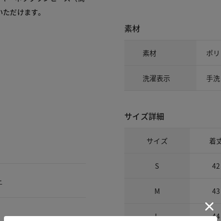
いただけます。
素材
素材
ポリ
洗濯表示
手洗
サイズ詳細
サイズ
着
S
42
ー
M
43
L
44