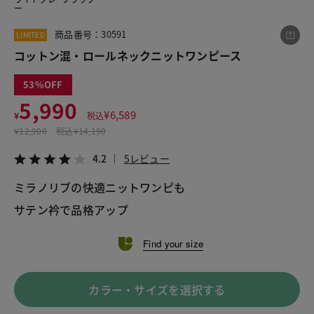
ー
商品番号：30591
LIMITED
この商品をシェアする
コットン混・ロールネックニットワンピース
53
コットン混・ロールネックニットワンピース
5,990
¥5,990
税込¥6,589
¥
6,589
¥
税込
4.2
5レビュー
¥
12,900
税込
¥14,190
4.2
5レビュー
ミラノリブの快適ニットワンピも
LINE
X
メール
サテン衿で品格アップ
Find your size
カラー・サイズを選択する