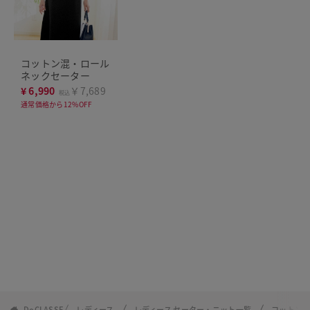
コットン混・ロール
ネックセーター
¥
6,990
￥7,689
税込
通常価格から12%OFF
DoCLASSE
レディース
レディース セーター・ニット一覧
コットン