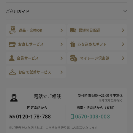
ご利用ガイド
返品・交換OK
最短翌日配送
お直しサービス
心を込めたギフト
会員サービス
マイレージ倶楽部
お店で試着サービス
電話でご相談
受付時間 9:00～21:00 年中無休
※年末年始等除く
固定電話から
携帯・IP電話から（有料）
0120-178-788
0570-003-003
※ご申告をいただければ、こちらから折り返しお電話いたします