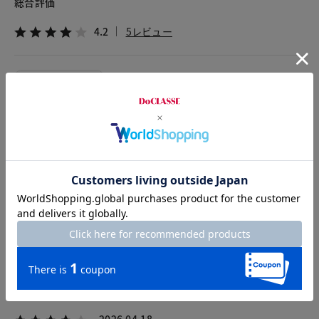
総合評価
4.2
5レビュー
2026.05.24
saruru
身長158cm
体型普通
カラー：ライトグレー
サイズ：M
ブラックを先に買っていて、きちんと見えるのに洗濯もでき、
しわも付かず、下着の線も気にする必要なく大変気に入ってい
たので、色違いも購入しました。洗濯すると縮むので、最初は
気持ち大きめのサイズのほうがいいかもしれません。
またこの生地のワンピースを作っていただきたいです！
2026.04.18