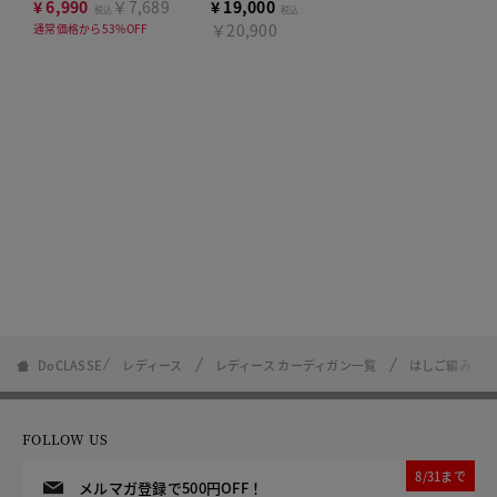
ツ
¥
6,990
￥7,689
¥
19,000
税込
税込
￥20,900
通常価格から53%OFF
DoCLASSE
レディース
レディース カーディガン一覧
はしご編み・カ
FOLLOW US
8/31まで
メルマガ登録で500円OFF！