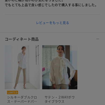
でもとても上品で良い感じでしたので購入する事にしました。
レビューをもっと見る
コーディネート商品
LIMITED
THE CLASSE
シルキーダブルクロ
サテン・２WAYボウ
ス・テーパードパン
タイブラウス