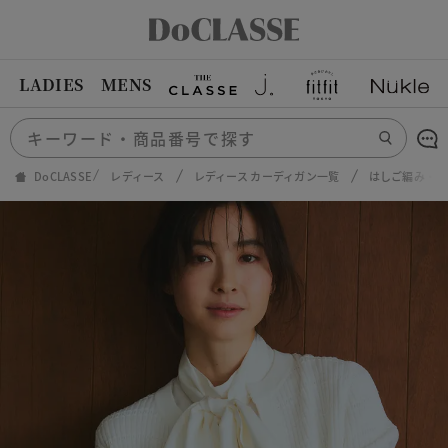
LADIES
MENS
DoCLASSE
レディース
レディース カーディガン一覧
はしご編み・カ