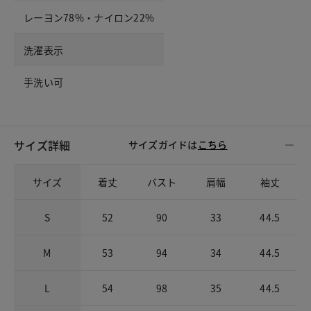
レーヨン78%・ナイロン22%
洗濯表示
手洗い可
サイズ詳細
サイズガイドは
こちら
サイズ
着丈
バスト
肩幅
袖丈
S
52
90
33
44.5
M
53
94
34
44.5
L
54
98
35
44.5