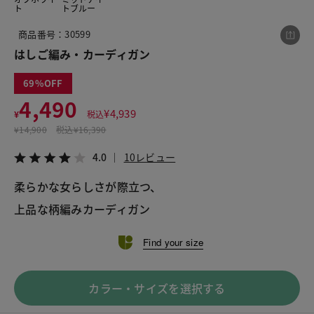
ト
トブルー
商品番号：30599
この商品をシェアする
はしご編み・カーディガン
69
はしご編み・カーディガン
4,490
¥4,490
税込¥4,939
¥
4,939
¥
税込
4.0
10レビュー
¥
14,900
税込
¥16,390
4.0
10レビュー
柔らかな女らしさが際立つ、
上品な柄編みカーディガン
LINE
X
メール
Find your size
カラー・サイズを選択する