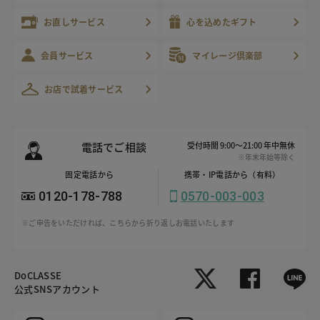
お直しサービス
心を込めたギフト
会員サービス
マイレージ倶楽部
お店で試着サービス
電話でご相談
受付時間 9:00～21:00 年中無休
※年末年始等除く
固定電話から
携帯・IP電話から（有料）
0120-178-788
0570-003-003
※ご申告をいただければ、こちらから折り返しお電話いたします
DoCLASSE
公式SNSアカウント