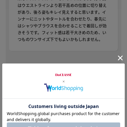
はウエストラインより若干高めの位置に切り替え
があり、後ろ姿もキレイ見えすると思います。イ
ンナーにニットやタートルを合わせたり、春先に
はシャツやブラウスを合わせることで着回しが効
きそうです。フィット感は若干大きめのため、い
つものワンサイズ下でもよいかもしれません。
星5つ
身長：160cm
普段のサイズ：S・M 着用サイズ：M
スポッと着るだけでおしゃれに見えます。ストレ
ッチが効いているのでシワにもならず、体形も拾
わないので、いろいろなニットと合わせて着るの
が楽しみです。これさえ着れば・・の迷った時の