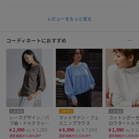
レビューをもっと見る
コーディネートにおすすめ
人気商品
LIMITED
人気商品
レースデザイン／パ
マットサテン・フェ
コットンガー
フ袖・ドゥクラッセ
ミニンブラウス
ロウタートル
Tシャツ
¥
2,990
￥3,289
¥
6,990
￥7,689
¥
1,990
￥2,
税込
税込
税込
通常価格から40%OFF
通常価格から22%OFF
通常価格から50%OF