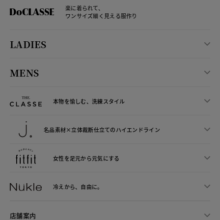
楽に着られて、
ワンサイズ細く見える服作り
LADIES
MENS
本物を愉しむ、洗練スタイル
名品素材×立体裁断仕立ての
ハイエンドライン
女性を足元から
元気にする
冷えから、
自由に。
店舗案内