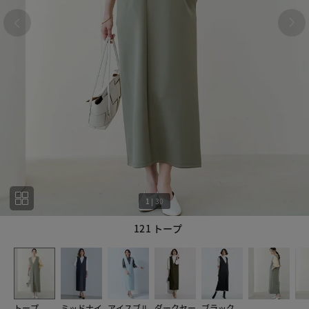
1
|
30
121 トープ
1
30
トープ
ミッドナイ
アイスブル
ダークセー
ブラック