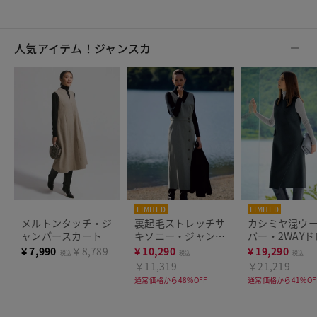
人気アイテム！ジャンスカ
LIMITED
LIMITED
THE CLASSE
メルトンタッチ・ジ
裏起毛ストレッチサ
カシミヤ混ウ
ャンパースカート
キソニー・ジャンス
バー・2WAY
カ
¥
7,990
￥8,789
¥
10,290
¥
19,290
税込
税込
税込
￥11,319
￥21,219
通常価格から48%OFF
通常価格から41%OF