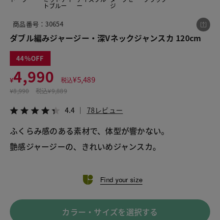
トブルー
ー
ジ
商品番号：30654
この商品をシェアする
ダブル編みジャージー・深Vネックジャンスカ 120cm
44
ダブル編みジャージー・深Vネックジャンスカ
120cm
4,990
¥
5,489
¥
税込
¥4,990
税込¥5,489
¥
8,990
税込
¥9,889
4.4
78レビュー
4.4
78レビュー
ふくらみ感のある素材で、体型が響かない。 
艶感ジャージーの、きれいめジャンスカ。
LINE
X
メール
Find your size
カラー・サイズを選択する