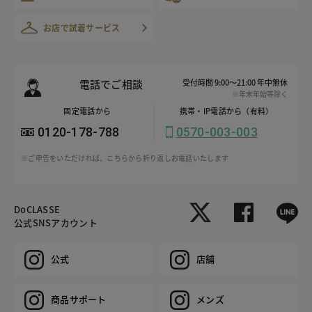
お店で試着サービス
電話でご相談
受付時間 9:00～21:00 年中無休
※年末年始等除く
固定電話から
携帯・IP電話から（有料）
0120-178-788
0570-003-003
※ご申告をいただければ、こちらから折り返しお電話いたします
DoCLASSE
公式SNSアカウント
公式
店舗
商品サポート
メンズ